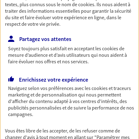
textes, plus connus sous le nom de
cookies
. Ils nous aident à
Retraite
traiter des informations essentielles pour garantir la sécurité
Préparez sereinement ce nouveau chapitre de
du site et faire évoluer votre expérience en ligne, dans le
votre vie avec les conseils d'un expert. Découvrez
respect de votre vie privée.
notre solution PER (Plan Epargne Retraite)
spécialement conçue pour la retraite.
Partagez vos attentes
Soyez toujours plus satisfait en acceptant les
cookies
de
mesure d’audience et d’avis utilisateurs qui nous aident à
Santé
faire évoluer nos offres et nos services.
Couvrez vos dépenses de santé ainsi que celles de
votre famille avec la complémentaire santé qui
vous ressemble.
Enrichissez votre expérience
Naviguez selon vos préférences avec les
cookies et traceurs
marketing et de personnalisation qui nous permettent
Prévoyance
d'afficher du contenu adapté à vos centres d'intérêts, des
Pour un avenir serein, assurez-vous avec notre
publicités personnalisées et de suivre la performance de nos
contrat prévoyance. Préservez vos proches en cas
campagnes.
d'accident ou de maladie en optant pour les
garanties incapacité temporaire totale de travail,
Vous êtes libre de les accepter, de les refuser comme de
invalidité ou de décès.
changer d'avis à tout moment en allant sur
"Paramétrer mes