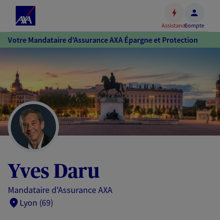
Espace
client
Assistance
Compte
Accéder
Votre Mandataire d'Assurance AXA Épargne et Protection
au
contenu
principal
Accéder
au
pied
de
page
Yves Daru
Mandataire d'Assurance AXA
Lyon (69)