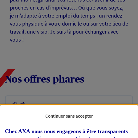
proches en cas d’imprévus… Où que vous soyez,
je m’adapte à votre emploi du temps : un rendez-
vous physique à votre domicile ou sur votre lieu de
travail, une visio. Je suis là pour échanger avec
vous !
Nos offres phares
Épargne
Réalisez vos projets grâce à votre épargne : achat
Continuer sans accepter
immobilier, études des enfants ou voyage autour
du monde… Épargnez à votre rythme et
Chez AXA nous nous engageons à être transparents
simplement, selon votre profil.