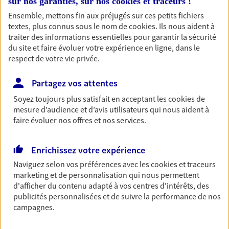
sur nos garanties, sur nos
cookies et traceurs
!
Découvrir les offres Épargne
Ensemble, mettons fin aux préjugés sur ces petits fichiers
textes, plus connus sous le nom de
cookies
. Ils nous aident à
traiter des informations essentielles pour garantir la sécurité
Retraite
du site et faire évoluer votre expérience en ligne, dans le
respect de votre vie privée.
Préparez sereinement ce nouveau chapitre de
votre vie avec les conseils d'un expert. Découvrez
Partagez vos attentes
notre solution PER (Plan Epargne Retraite)
spécialement conçue pour la retraite.
Soyez toujours plus satisfait en acceptant les
cookies
de
mesure d’audience et d’avis utilisateurs qui nous aident à
Découvrir l'offre Retraite
faire évoluer nos offres et nos services.
Prévoyance
Enrichissez votre expérience
Pour un avenir serein, assurez-vous avec notre
Naviguez selon vos préférences avec les
cookies et traceurs
contrat prévoyance. Préservez vos proches en cas
marketing et de personnalisation qui nous permettent
d'accident ou de maladie en optant pour les
d'afficher du contenu adapté à vos centres d'intérêts, des
garanties incapacité temporaire totale de travail,
publicités personnalisées et de suivre la performance de nos
invalidité ou de décès.
campagnes.
Découvrir l'offre Prévoyance