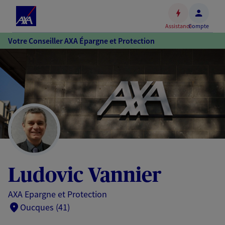
Espace
client
Assistance
Compte
Accéder
Votre Conseiller AXA Épargne et Protection
au
contenu
principal
Accéder
au
pied
de
page
Ludovic Vannier
AXA Epargne et Protection
Oucques (41)