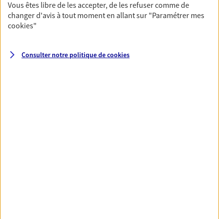
Vous êtes libre de les accepter, de les refuser comme de
changer d'avis à tout moment en allant sur
"Paramétrer mes
cookies
"
Santé
Couvrez vos dépenses de santé ainsi que celles de
votre famille avec la complémentaire santé qui
Consulter notre politique de
cookies
vous ressemble.
Découvrir l'offre Santé
VOIR TOUTES NOS OFFRES
Nos expertises
Réaliser un bilan social et