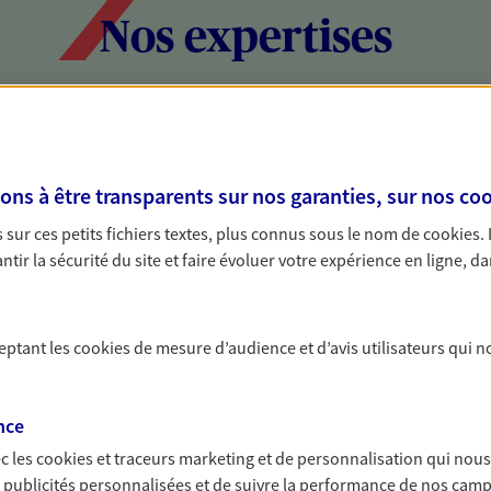
Nos expertises
social et patrimonial
Protéger votr
votre vie pri
s à être transparents sur nos garanties, sur nos
coo
stratégie, il est nécessaire
Nous sommes à votre
sur ces petits fichiers textes, plus connus sous le nom de
cookies
.
c, nous vous accompagnons pour
solutions assurantiel
tir la sécurité du site et faire évoluer votre expérience en ligne, da
votre situation. Une analyse
activité, mais aussi l
s conseils cohérents avec vos
interlocuteur pour t
ceptant les
cookies
de mesure d’audience et d’avis utilisateurs qui n
nce
c les
cookies et traceurs
marketing et de personnalisation qui nous
es publicités personnalisées et de suivre la performance de nos cam