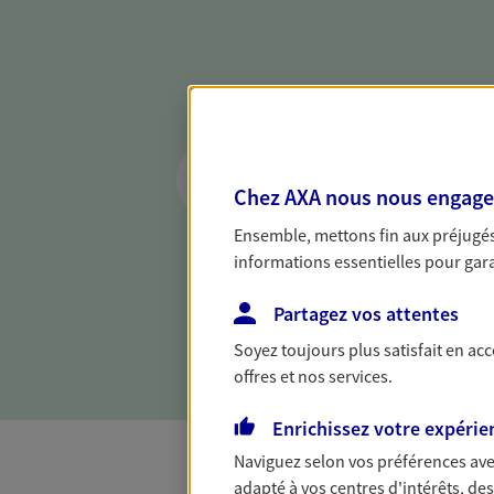
Réaliser un bilan 
de votre situation
Chez AXA nous nous engageon
Parce qu'avant de définir une 
Ensemble, mettons fin aux préjugés 
d'établir un bon diagnosti
informations essentielles pour garan
dresser un bilan complet de 
solide pour vous formuler de
Partagez vos attentes
besoins.
Soyez toujours plus satisfait en ac
offres et nos services.
Enrichissez votre expérie
Naviguez selon vos préférences ave
adapté à vos centres d'intérêts, d