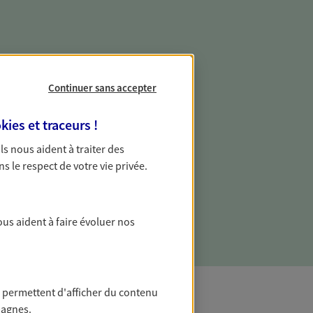
Continuer sans accepter
e vie professionnelle et
vée
kies et traceurs
!
 écoute pour vous proposer des
 Ils nous aident à traiter des
les couvrant les risques liés à votre
ns le respect de votre vie privée.
es risques liés à votre vie privée. Un seul
ous vos besoins, ça change tout.
ous aident à faire évoluer nos
 permettent d'afficher du contenu
pagnes.