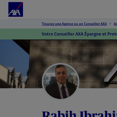
Espace client
Accéder au contenu principal
Accéder au pied de page
Trouvez une Agence ou un Conseiller AXA
A
Votre Conseiller AXA Épargne et Prot
Rabih Ibrah