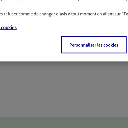
solutions AXA Épargne e
 les refuser comme de changer d'avis à tout moment en allant sur
"P
e
cookies
PARTICULIERS
PROFESSIONNELS
Personnaliser les cookies