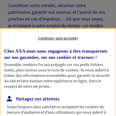
Constituer votre retraite, sécuriser votre
patrimoine, garantir vos revenus et l’avenir de vos
proches en cas d’imprévus… Où que vous soyez,
je m’adapte à votre emploi du temps : un rendez-
vous physique à votre domicile ou sur votre lieu de
Continuer sans accepter
travail, une visio. Je suis là pour échanger avec
vous !
Chez AXA nous nous engageons à être transparents
sur nos garanties, sur nos
cookies et traceurs
!
Ensemble, mettons fin aux préjugés sur ces petits fichiers
textes, plus connus sous le nom de
cookies
. Ils nous aident à
traiter des informations essentielles pour garantir la sécurité
Nos offres phares
du site et faire évoluer votre expérience en ligne, dans le
respect de votre vie privée.
Partagez vos attentes
Épargne
Soyez toujours plus satisfait en acceptant les
cookies
de
Réalisez vos projets grâce à votre épargne : achat
mesure d’audience et d’avis utilisateurs qui nous aident à
immobilier, études des enfants ou voyage autour