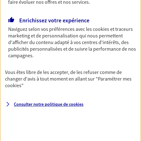
faire évoluer nos offres et nos services.
du monde… Épargnez à votre rythme et
simplement, selon votre profil.
Enrichissez votre expérience
Découvrir les offres Épargne
Naviguez selon vos préférences avec les
cookies et traceurs
marketing et de personnalisation qui nous permettent
d'afficher du contenu adapté à vos centres d'intérêts, des
Retraite
publicités personnalisées et de suivre la performance de nos
Préparez sereinement ce nouveau chapitre de
campagnes.
votre vie avec les conseils d'un expert. Découvrez
notre solution PER (Plan Epargne Retraite)
Vous êtes libre de les accepter, de les refuser comme de
spécialement conçue pour la retraite.
changer d'avis à tout moment en allant sur
"Paramétrer mes
Découvrir l'offre Retraite
cookies
"
Consulter notre politique de
cookies
Prévoyance
Pour un avenir serein, assurez-vous avec notre
contrat prévoyance. Préservez vos proches en cas
d'accident ou de maladie en optant pour les
garanties incapacité temporaire totale de travail,
invalidité ou de décès.