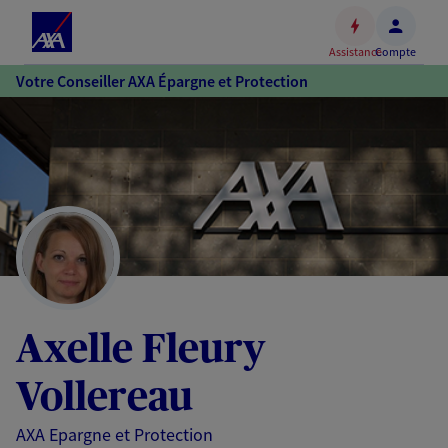
Espace
client
Assistance
Compte
Accéder
Votre Conseiller AXA Épargne et Protection
au
contenu
principal
Accéder
au
pied
de
page
Axelle Fleury
Vollereau
AXA Epargne et Protection