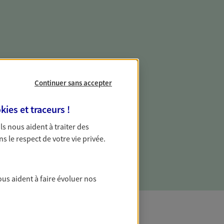
e vie professionnelle et
vée
Continuer sans accepter
 écoute pour vous proposer des
kies et traceurs
!
les couvrant les risques liés à votre
 Ils nous aident à traiter des
es risques liés à votre vie privée. Un seul
ns le respect de votre vie privée.
ous vos besoins, ça change tout.
ous aident à faire évoluer nos