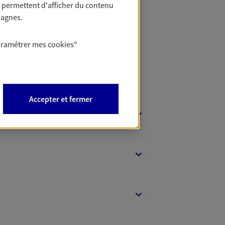
 permettent d'afficher du contenu
t Protection
pagnes.
aramétrer mes
cookies
"
Accepter et fermer