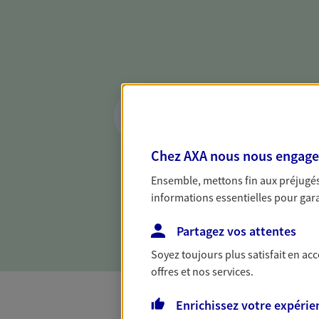
Réaliser un bilan 
de votre situation
Parce qu'avant de définir une 
Chez AXA nous nous engageon
d'établir un bon diagnosti
Ensemble, mettons fin aux préjugés 
dresser un bilan complet de 
informations essentielles pour garan
solide pour vous formuler de
besoins.
Partagez vos attentes
Soyez toujours plus satisfait en ac
offres et nos services.
Enrichissez votre expérie