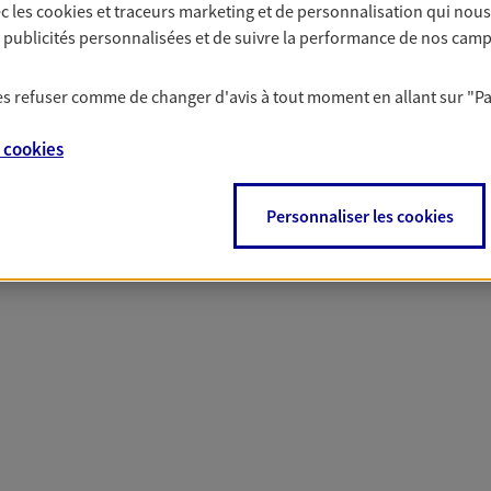
c les
cookies et traceurs
marketing et de personnalisation qui nous
solutions AXA Épargne e
es publicités personnalisées et de suivre la performance de nos cam
 les refuser comme de changer d'avis à tout moment en allant sur
"P
PARTICULIERS
PROFESSIONNELS
e
cookies
Personnaliser les cookies