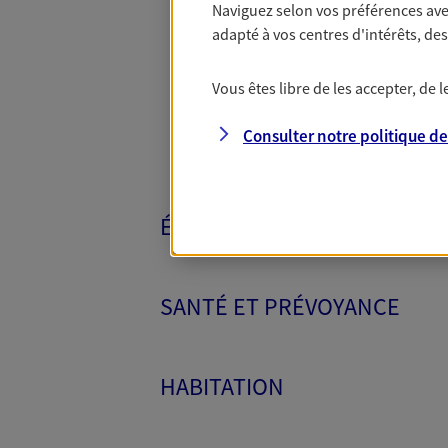
Naviguez selon vos préférences ave
Toutes nos 
adapté à vos centres d'intérêts, d
Vous êtes libre de les accepter, de
Consulter notre politique d
ÉPARGNE ET RETRAITE
SANTÉ ET PRÉVOYANCE
HABITATION