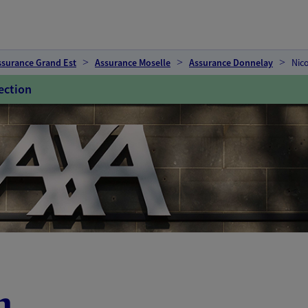
ssurance Grand Est
Assurance Moselle
Assurance Donnelay
Nico
ection
n