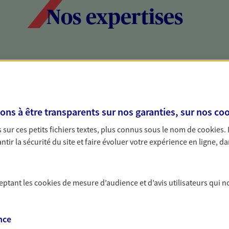
Nos expertises
social et patrimonial
Protéger votr
votre vie pri
stratégie, il est nécessaire
Nous sommes à votre
s à être transparents sur nos garanties, sur nos
coo
c, nous vous accompagnons pour
solutions assurantiel
sur ces petits fichiers textes, plus connus sous le nom de
cookies
.
votre situation. Une analyse
activité, mais aussi l
tir la sécurité du site et faire évoluer votre expérience en ligne, da
s conseils cohérents avec vos
interlocuteur pour t
ceptant les
cookies
de mesure d’audience et d’avis utilisateurs qui n
nce