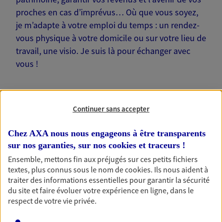
proches en cas d’imprévus… Où que vous soyez,
je m’adapte à votre emploi du temps : un rendez-
vous physique à votre domicile ou sur votre lieu de
travail, une visio. Je suis là pour échanger avec
vous !
Continuer sans accepter
Nos offres phares
Chez AXA nous nous engageons à être transparents
sur nos garanties, sur nos
cookies et traceurs
!
Ensemble, mettons fin aux préjugés sur ces petits fichiers
textes, plus connus sous le nom de
cookies
. Ils nous aident à
Épargne
traiter des informations essentielles pour garantir la sécurité
Réalisez vos projets grâce à votre épargne : achat
du site et faire évoluer votre expérience en ligne, dans le
immobilier, études des enfants ou voyage autour
respect de votre vie privée.
du monde… Épargnez à votre rythme et
simplement, selon votre profil.