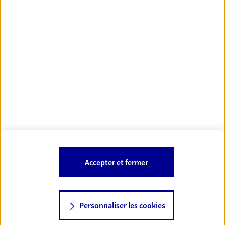
Votre Conseiller Épargne et Protection AXA VALERIE
SANTOIRE
55100 Verdun
Votre conseiller est un salarié d'AXA France Vie et d'AXA France IARD.
Les mentions légales de cette/ces entreprises d'assurance sont
Mentions légales
disponibles dans la rubrique «
» du site.
À PROPOS D'AXA
Accepter et fermer
SITES AXA
Personnaliser les cookies
NOUS CONTACTER
06 75 81 04 15
© AXA 2026 – Tous droits réservés