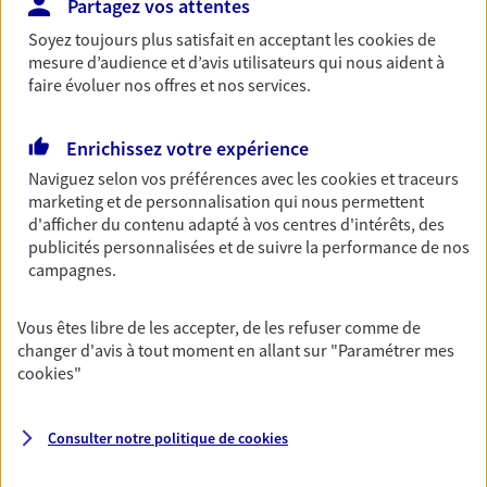
Partagez vos attentes
Découvrir les offres Épargne
Soyez toujours plus satisfait en acceptant les
cookies
de
mesure d’audience et d’avis utilisateurs qui nous aident à
faire évoluer nos offres et nos services.
Retraite
Préparez sereinement ce nouveau chapitre de
Enrichissez votre expérience
votre vie avec les conseils d'un expert. Découvrez
notre solution PER (Plan Epargne Retraite)
Naviguez selon vos préférences avec les
cookies et traceurs
spécialement conçue pour la retraite.
marketing et de personnalisation qui nous permettent
d'afficher du contenu adapté à vos centres d'intérêts, des
Découvrir l'offre Retraite
publicités personnalisées et de suivre la performance de nos
campagnes.
Prévoyance
Vous êtes libre de les accepter, de les refuser comme de
Pour un avenir serein, assurez-vous avec notre
changer d'avis à tout moment en allant sur
"Paramétrer mes
contrat prévoyance. Préservez vos proches en cas
cookies
"
d'accident ou de maladie en optant pour les
garanties incapacité temporaire totale de travail,
invalidité ou de décès.
Consulter notre politique de
cookies
Découvrir l'offre Prévoyance