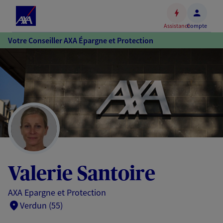
Espace
client
Assistance
Compte
Accéder
Votre Conseiller AXA Épargne et Protection
au
contenu
principal
Accéder
au
pied
de
page
Valerie Santoire
AXA Epargne et Protection
Verdun (55)