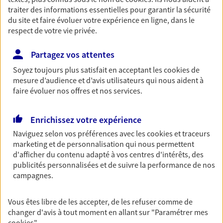
traiter des informations essentielles pour garantir la sécurité
NOUS CONTACTER
du site et faire évoluer votre expérience en ligne, dans le
respect de votre vie privée.
VOIR NOTRE SITE WEB
Partagez vos attentes
Soyez toujours plus satisfait en acceptant les
cookies
de
mesure d’audience et d’avis utilisateurs qui nous aident à
faire évoluer nos offres et nos services.
Thierry Daniel
Conseiller AXA Epargne et Protection
Enrichissez votre expérience
55100 Verdun
Naviguez selon vos préférences avec les
cookies et traceurs
marketing et de personnalisation qui nous permettent
d'afficher du contenu adapté à vos centres d'intérêts, des
03 29 86 36 56
publicités personnalisées et de suivre la performance de nos
campagnes.
NOUS CONTACTER
Vous êtes libre de les accepter, de les refuser comme de
VOIR NOTRE SITE WEB
changer d'avis à tout moment en allant sur
"Paramétrer mes
cookies
"