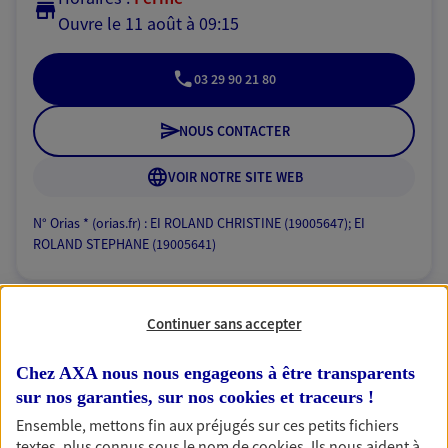
Ouvre le 11 août à 09:15
03 29 90 21 80
NOUS CONTACTER
VOIR NOTRE SITE WEB
N° Orias * (orias.fr) : EI ROLAND CHRISTINE (19005647); EI
ROLAND STEPHANE (19005641)
Continuer sans accepter
Franck Muller
Chez AXA nous nous engageons à être transparents
Conseiller AXA Epargne et Protection
sur nos garanties, sur nos
cookies et traceurs
!
55100 Verdun
Ensemble, mettons fin aux préjugés sur ces petits fichiers
textes, plus connus sous le nom de
cookies
. Ils nous aident à