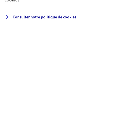
Consulter notre politique de
cookies
Valerie Santoire
Conseiller AXA Epargne et Protection
55100 Verdun
06 75 81 04 15
NOUS CONTACTER
VOIR NOTRE SITE WEB
Ayard Catherine