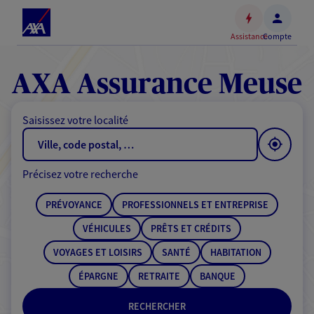
Espace
client
Assistance
Compte
Accéder
au
contenu
AXA Assurance Meuse
principal
Accéder
Saisissez votre localité
au
pied
de
Précisez votre recherche
page
PRÉVOYANCE
PROFESSIONNELS ET ENTREPRISE
VÉHICULES
PRÊTS ET CRÉDITS
VOYAGES ET LOISIRS
SANTÉ
HABITATION
ÉPARGNE
RETRAITE
BANQUE
RECHERCHER