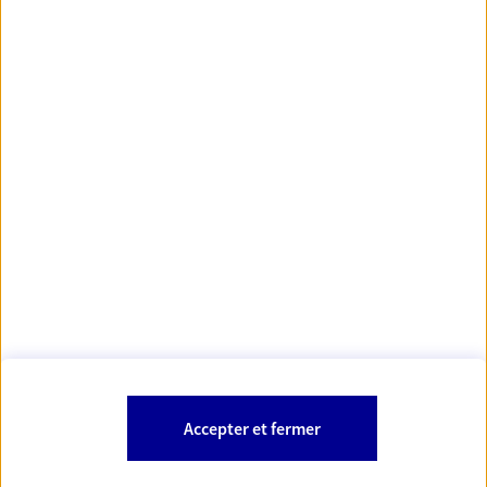
https://www.orias.fr/
code des
*
- Les agents AXA sont régis par le
assurances
À PROPOS D'AXA
NOS AUTRES PRODUITS
SITES AXA
Accepter et fermer