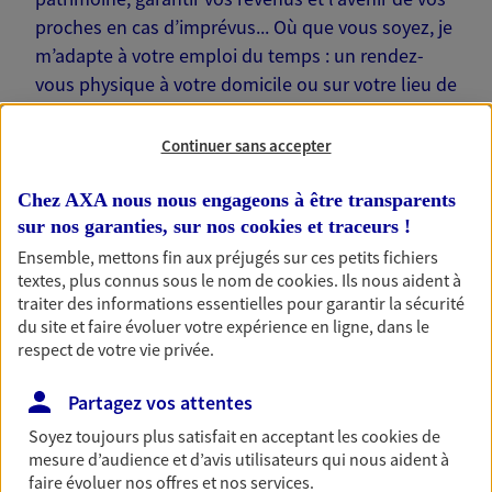
proches en cas d’imprévus... Où que vous soyez, je
m’adapte à votre emploi du temps : un rendez-
vous physique à votre domicile ou sur votre lieu de
travail… Je suis là pour échanger avec vous !
Continuer sans accepter
Chez AXA nous nous engageons à être transparents
sur nos garanties, sur nos
cookies et traceurs
!
Nos offres phares
Ensemble, mettons fin aux préjugés sur ces petits fichiers
textes, plus connus sous le nom de
cookies
. Ils nous aident à
traiter des informations essentielles pour garantir la sécurité
du site et faire évoluer votre expérience en ligne, dans le
Épargne
respect de votre vie privée.
Réalisez vos projets grâce à votre épargne : achat
Partagez vos attentes
immobilier, études des enfants ou voyage autour
du monde… Épargnez à votre rythme et
Soyez toujours plus satisfait en acceptant les
cookies
de
simplement, selon votre profil.
mesure d’audience et d’avis utilisateurs qui nous aident à
faire évoluer nos offres et nos services.