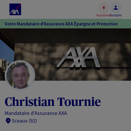
Espace
client
Assistance
Compte
Accéder
Votre Mandataire d'Assurance AXA Épargne et Protection
au
contenu
principal
Accéder
au
pied
de
page
Christian Tournie
Mandataire d'Assurance AXA
Sceaux (92)