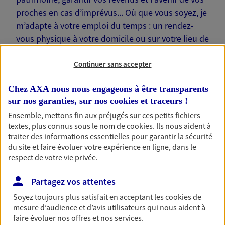
proches en cas d’imprévus... Où que vous soyez, je
m’adapte à votre emploi du temps : un rendez-
vous physique à votre domicile ou sur votre lieu de
travail… Je suis là pour échanger avec vous !
Continuer sans accepter
Chez AXA nous nous engageons à être transparents
sur nos garanties, sur nos
cookies et traceurs
!
Nos offres phares
Ensemble, mettons fin aux préjugés sur ces petits fichiers
textes, plus connus sous le nom de
cookies
. Ils nous aident à
traiter des informations essentielles pour garantir la sécurité
du site et faire évoluer votre expérience en ligne, dans le
respect de votre vie privée.
Épargne
Réalisez vos projets grâce à votre épargne : achat
Partagez vos attentes
immobilier, études des enfants ou voyage autour
du monde… Épargnez à votre rythme et
Soyez toujours plus satisfait en acceptant les
cookies
de
simplement, selon votre profil.
mesure d’audience et d’avis utilisateurs qui nous aident à
faire évoluer nos offres et nos services.