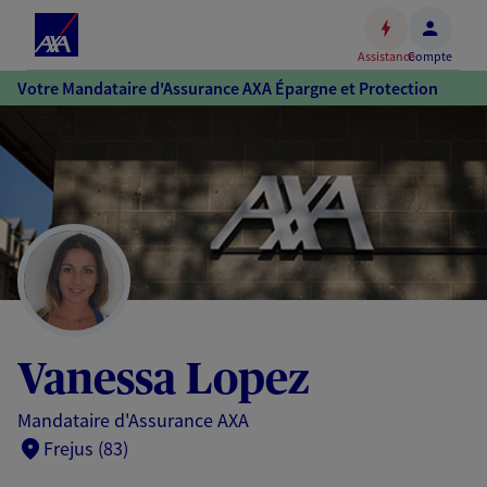
Espace
client
Assistance
Compte
Accéder
Votre Mandataire d'Assurance AXA Épargne et Protection
au
contenu
principal
Accéder
au
pied
de
page
Vanessa Lopez
Mandataire d'Assurance AXA
Frejus (83)