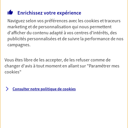
Retraite
Enrichissez votre expérience
Préparez sereinement ce nouveau chapitre de
Naviguez selon vos préférences avec les
cookies et traceurs
votre vie avec les conseils d'un expert. Découvrez
marketing et de personnalisation qui nous permettent
notre solution PER (Plan Epargne Retraite)
d'afficher du contenu adapté à vos centres d'intérêts, des
spécialement conçue pour la retraite.
publicités personnalisées et de suivre la performance de nos
campagnes.
Santé
Couvrez vos dépenses de santé ainsi que celles de
Vous êtes libre de les accepter, de les refuser comme de
votre famille avec la complémentaire santé qui
changer d'avis à tout moment en allant sur
"Paramétrer mes
vous ressemble.
cookies
"
Consulter notre politique de
cookies
Prévoyance
Pour un avenir serein, assurez-vous avec notre
contrat prévoyance. Préservez vos proches en cas
d'accident ou de maladie en optant pour les
garanties incapacité temporaire totale de travail,
invalidité ou de décès.