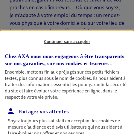
proches en cas d’imprévus… Où que vous soyez,
je m’adapte à votre emploi du temps : un rendez-
vous physique à votre domicile ou sur votre lieu de
travail, une visio. Je suis là pour échanger avec
vous !
Continuer sans accepter
Chez AXA nous nous engageons à être transparents
sur nos garanties, sur nos
cookies et traceurs
!
Ensemble, mettons fin aux préjugés sur ces petits fichiers
Nos offres phares
textes, plus connus sous le nom de
cookies
. Ils nous aident à
traiter des informations essentielles pour garantir la sécurité
du site et faire évoluer votre expérience en ligne, dans le
respect de votre vie privée.
Épargne
Partagez vos attentes
Réalisez vos projets grâce à votre épargne : achat
immobilier, études des enfants ou voyage autour
Soyez toujours plus satisfait en acceptant les
cookies
de
du monde… Épargnez à votre rythme et
mesure d’audience et d’avis utilisateurs qui nous aident à
simplement, selon votre profil.
faire évoluer nos offres et nos services.