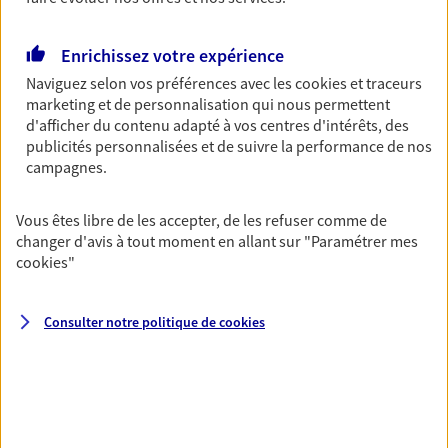
Découvrir les offres Épargne
Enrichissez votre expérience
Naviguez selon vos préférences avec les
cookies et traceurs
Retraite
marketing et de personnalisation qui nous permettent
Préparez sereinement ce nouveau chapitre de
d'afficher du contenu adapté à vos centres d'intérêts, des
votre vie avec les conseils d'un expert. Découvrez
publicités personnalisées et de suivre la performance de nos
notre solution PER (Plan Epargne Retraite)
campagnes.
spécialement conçue pour la retraite.
Vous êtes libre de les accepter, de les refuser comme de
Découvrir l'offre Retraite
changer d'avis à tout moment en allant sur
"Paramétrer mes
cookies
"
Prévoyance
Pour un avenir serein, assurez-vous avec notre
Consulter notre politique de
cookies
contrat prévoyance. Préservez vos proches en cas
d'accident ou de maladie en optant pour les
garanties incapacité temporaire totale de travail,
invalidité ou de décès.
Découvrir l'offre Prévoyance