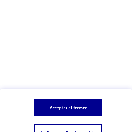
Votre Conseiller Épargne et Protection AXA JENNY
BUGNICOURT
10400 Nogent Sur Seine
Votre conseiller est un salarié d'AXA France Vie et d'AXA France IARD.
Les mentions légales de cette/ces entreprises d'assurance sont
Mentions légales
disponibles dans la rubrique «
» du site.
À PROPOS D'AXA
Accepter et fermer
SITES AXA