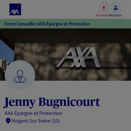
Espace
client
Assistance
Compte
Accéder
Votre Conseiller AXA Épargne et Protection
au
contenu
principal
Accéder
au
pied
de
page
Jenny Bugnicourt
AXA Epargne et Protection
Nogent Sur Seine (10)