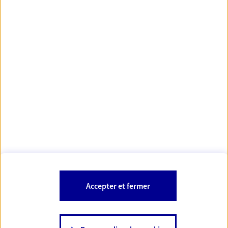
Votre Conseiller Épargne et Protection AXA NATHAN
REVERCHON
25000 Besancon
Votre conseiller est un salarié d'AXA France Vie et d'AXA France IARD.
Les mentions légales de cette/ces entreprises d'assurance sont
Mentions légales
disponibles dans la rubrique «
» du site.
À PROPOS D'AXA
Accepter et fermer
SITES AXA