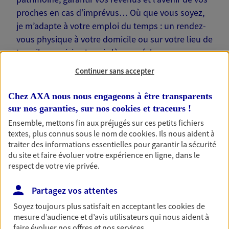
proches en cas d’imprévus… Où que vous soyez,
je m’adapte à votre emploi du temps : un rendez-
vous physique à votre domicile ou sur votre lieu de
travail, une visio. Je suis là pour échanger avec
vous !
Continuer sans accepter
Chez AXA nous nous engageons à être transparents
sur nos garanties, sur nos
cookies et traceurs
!
Ensemble, mettons fin aux préjugés sur ces petits fichiers
Nos offres phares
textes, plus connus sous le nom de
cookies
. Ils nous aident à
traiter des informations essentielles pour garantir la sécurité
du site et faire évoluer votre expérience en ligne, dans le
respect de votre vie privée.
Épargne
Partagez vos attentes
Réalisez vos projets grâce à votre épargne : achat
immobilier, études des enfants ou voyage autour
Soyez toujours plus satisfait en acceptant les
cookies
de
du monde… Épargnez à votre rythme et
mesure d’audience et d’avis utilisateurs qui nous aident à
simplement, selon votre profil.
faire évoluer nos offres et nos services.