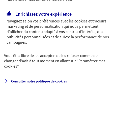
Découvrir les offres Épargne
Enrichissez votre expérience
Naviguez selon vos préférences avec les
cookies et traceurs
Retraite
marketing et de personnalisation qui nous permettent
Préparez sereinement ce nouveau chapitre de
d'afficher du contenu adapté à vos centres d'intérêts, des
votre vie avec les conseils d'un expert. Découvrez
publicités personnalisées et de suivre la performance de nos
notre solution PER (Plan Epargne Retraite)
campagnes.
spécialement conçue pour la retraite.
Vous êtes libre de les accepter, de les refuser comme de
Découvrir l'offre Retraite
changer d'avis à tout moment en allant sur
"Paramétrer mes
cookies
"
Prévoyance
Pour un avenir serein, assurez-vous avec notre
Consulter notre politique de
cookies
contrat prévoyance. Préservez vos proches en cas
d'accident ou de maladie en optant pour les
garanties incapacité temporaire totale de travail,
invalidité ou de décès.
Découvrir l'offre Prévoyance