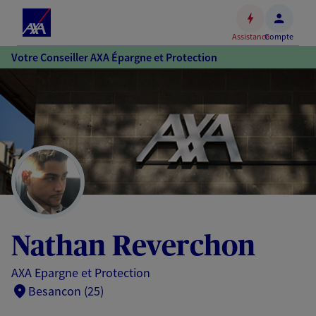
Espace
client
Assistance
Compte
Accéder
Votre Conseiller AXA Épargne et Protection
au
contenu
principal
Accéder
au
pied
de
page
Nathan Reverchon
AXA Epargne et Protection
Besancon (25)