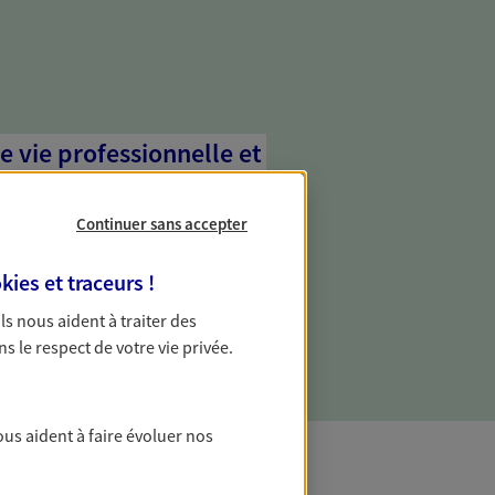
e vie professionnelle et
vée
Continuer sans accepter
 écoute pour vous proposer des
les couvrant les risques liés à votre
kies et traceurs
!
es risques liés à votre vie privée. Un seul
ous vos besoins, ça change tout.
 Ils nous aident à traiter des
ns le respect de votre vie privée.
ous aident à faire évoluer nos