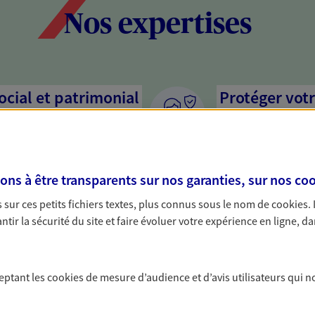
Nos expertises
social et patrimonial
Protéger votr
votre vie pri
stratégie, il est nécessaire
Nous sommes à votre
c, nous vous accompagnons pour
solutions assurantiel
s à être transparents sur nos garanties, sur nos
coo
votre situation. Une analyse
activité, mais aussi l
s conseils cohérents avec vos
interlocuteur pour t
sur ces petits fichiers textes, plus connus sous le nom de
cookies
.
tir la sécurité du site et faire évoluer votre expérience en ligne, da
ceptant les
cookies
de mesure d’audience et d’avis utilisateurs qui n