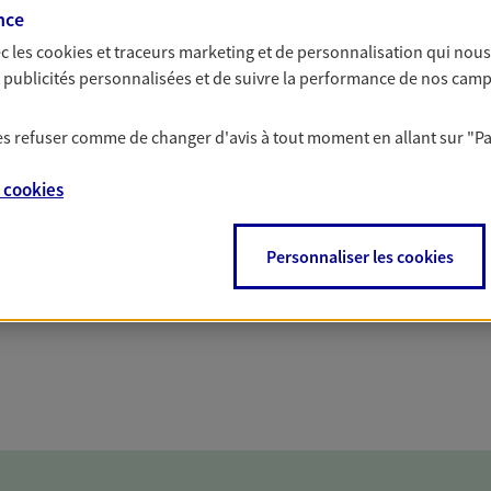
solutions AXA Épargne e
nce
c les
cookies et traceurs
marketing et de personnalisation qui nous
es publicités personnalisées et de suivre la performance de nos cam
 les refuser comme de changer d'avis à tout moment en allant sur
"P
PARTICULIERS
PROFESSIONNELS
e
cookies
Personnaliser les cookies