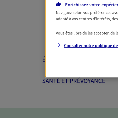
Toutes nos 
Enrichissez votre expérie
Naviguez selon vos préférences ave
adapté à vos centres d'intérêts, d
Vous êtes libre de les accepter, de
Consulter notre politique d
ÉPARGNE ET RETRAITE
SANTÉ ET PRÉVOYANCE