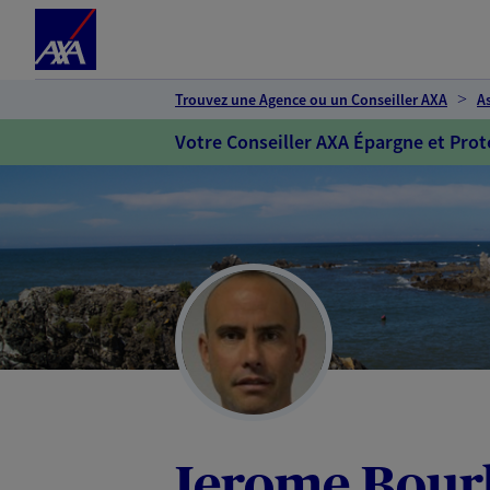
Espace client
Accéder au contenu principal
Accéder au pied de page
Trouvez une Agence ou un Conseiller AXA
A
Votre Conseiller AXA Épargne et Prot
Jerome Bour