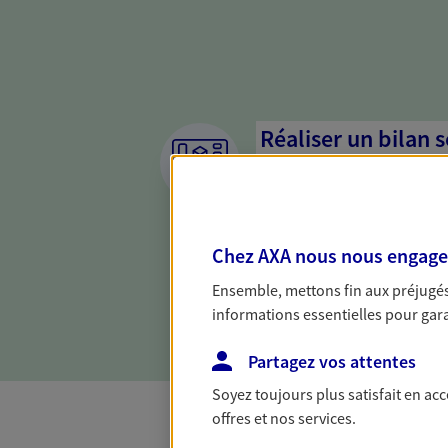
Réaliser un bilan 
de votre situation
Parce qu'avant de définir une 
d'établir un bon diagnosti
Chez AXA nous nous engageon
dresser un bilan complet de 
solide pour vous formuler de
Ensemble, mettons fin aux préjugés 
besoins.
informations essentielles pour garan
Partagez vos attentes
Soyez toujours plus satisfait en ac
offres et nos services.