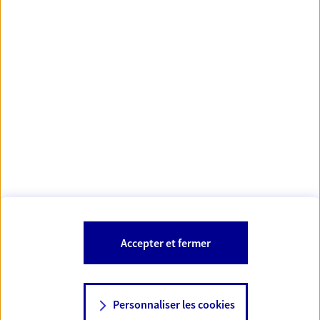
Votre Conseiller Épargne et Protection AXA CYRIL
SCHMIDT
25000 Besancon
Votre conseiller est un salarié d'AXA France Vie et d'AXA France IARD.
Les mentions légales de cette/ces entreprises d'assurance sont
Mentions légales
disponibles dans la rubrique «
» du site.
À PROPOS D'AXA
Accepter et fermer
SITES AXA
Personnaliser les cookies
NOUS CONTACTER
07 85 58 92 65