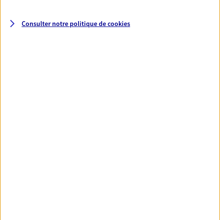
Consulter notre politique de
cookies
Santé
Couvrez vos dépenses de santé ainsi que celles de
votre famille avec la complémentaire santé qui
vous ressemble.
Découvrir l'offre Santé
VOIR TOUTES NOS OFFRES
Nos expertises
Réaliser un bilan social et