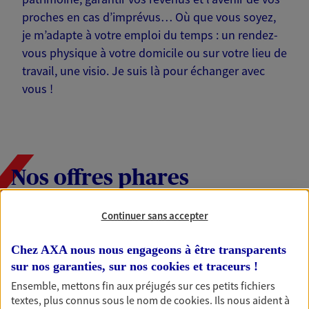
proches en cas d’imprévus… Où que vous soyez,
je m’adapte à votre emploi du temps : un rendez-
vous physique à votre domicile ou sur votre lieu de
travail, une visio. Je suis là pour échanger avec
vous !
Nos offres phares
Continuer sans accepter
Épargne
Chez AXA nous nous engageons à être transparents
Réalisez vos projets grâce à votre épargne : achat
sur nos garanties, sur nos
cookies et traceurs
!
immobilier, études des enfants ou voyage autour
Ensemble, mettons fin aux préjugés sur ces petits fichiers
du monde… Épargnez à votre rythme et
textes, plus connus sous le nom de
cookies
. Ils nous aident à
simplement, selon votre profil.