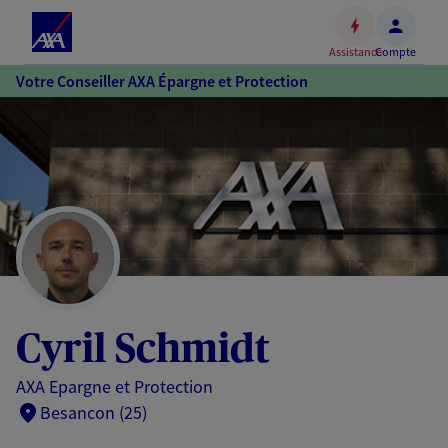
Espace
client
Assistance
Compte
Accéder
Votre Conseiller AXA Épargne et Protection
au
contenu
principal
Accéder
au
pied
de
page
Cyril Schmidt
AXA Epargne et Protection
Besancon (25)