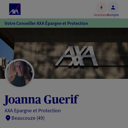
Espace
client
Assistance
Compte
Accéder
Votre Conseiller AXA Épargne et Protection
au
contenu
principal
Accéder
au
pied
de
page
Joanna Guerif
AXA Epargne et Protection
Beaucouze (49)