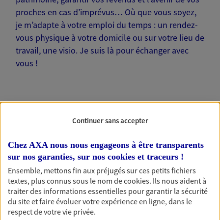
proches en cas d’imprévus… Où que vous soyez,
je m’adapte à votre emploi du temps : un rendez-
vous physique à votre domicile ou sur votre lieu de
travail, une visio. Je suis là pour échanger avec
vous !
Continuer sans accepter
Nos offres phares
Chez AXA nous nous engageons à être transparents
sur nos garanties, sur nos
cookies et traceurs
!
Épargne
Ensemble, mettons fin aux préjugés sur ces petits fichiers
textes, plus connus sous le nom de
cookies
. Ils nous aident à
Réalisez vos projets grâce à votre épargne : achat
traiter des informations essentielles pour garantir la sécurité
immobilier, études des enfants ou voyage autour
du site et faire évoluer votre expérience en ligne, dans le
du monde… Épargnez à votre rythme et
respect de votre vie privée.
simplement, selon votre profil.