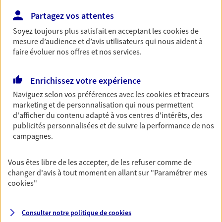
Découvrir les offres Épargne
Partagez vos attentes
Soyez toujours plus satisfait en acceptant les
cookies
de
mesure d’audience et d’avis utilisateurs qui nous aident à
Retraite
faire évoluer nos offres et nos services.
Préparez sereinement ce nouveau chapitre de
votre vie avec les conseils d'un expert. Découvrez
Enrichissez votre expérience
notre solution PER (Plan Epargne Retraite)
spécialement conçue pour la retraite.
Naviguez selon vos préférences avec les
cookies et traceurs
marketing et de personnalisation qui nous permettent
Découvrir l'offre Retraite
d'afficher du contenu adapté à vos centres d'intérêts, des
publicités personnalisées et de suivre la performance de nos
campagnes.
Prévoyance
Pour un avenir serein, assurez-vous avec notre
Vous êtes libre de les accepter, de les refuser comme de
contrat prévoyance. Préservez vos proches en cas
changer d'avis à tout moment en allant sur
"Paramétrer mes
d'accident ou de maladie en optant pour les
cookies
"
garanties incapacité temporaire totale de travail,
invalidité ou de décès.
Consulter notre politique de
cookies
Découvrir l'offre Prévoyance