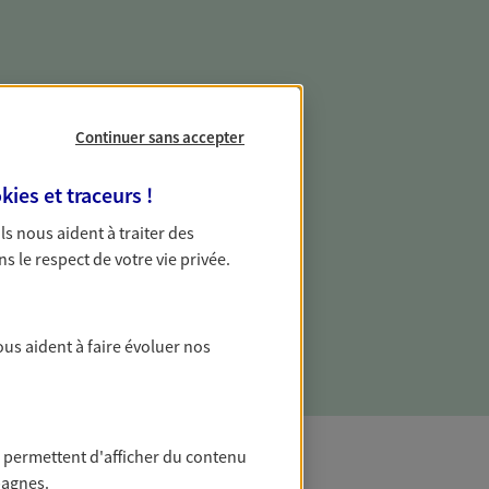
Continuer sans accepter
e vie professionnelle et
vée
kies et traceurs
!
 écoute pour vous proposer des
 Ils nous aident à traiter des
les couvrant les risques liés à votre
ns le respect de votre vie privée.
es risques liés à votre vie privée. Un seul
ous vos besoins, ça change tout.
ous aident à faire évoluer nos
 permettent d'afficher du contenu
pagnes.