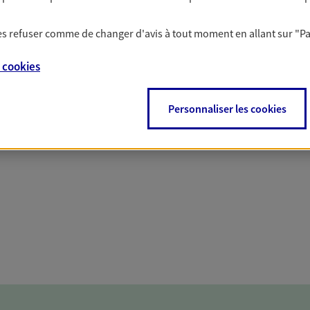
solutions AXA Épargne e
 les refuser comme de changer d'avis à tout moment en allant sur
"P
e
cookies
PARTICULIERS
PROFESSIONNELS
Personnaliser les cookies