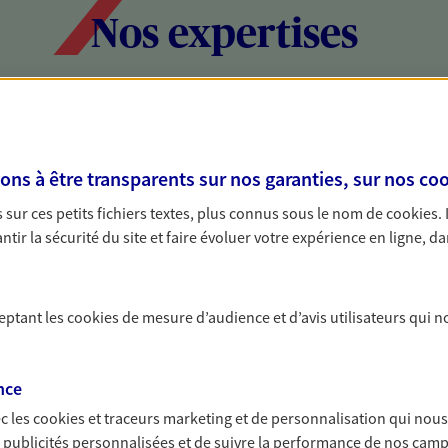
Nos expertises
social et patrimonial
Protéger votr
votre vie pri
s à être transparents sur nos garanties, sur nos
coo
stratégie, il est nécessaire
Nous sommes à votre
sur ces petits fichiers textes, plus connus sous le nom de
cookies
.
c, nous vous accompagnons pour
solutions assurantiel
tir la sécurité du site et faire évoluer votre expérience en ligne, da
votre situation. Une analyse
activité, mais aussi l
s conseils cohérents avec vos
interlocuteur pour t
ceptant les
cookies
de mesure d’audience et d’avis utilisateurs qui n
nce
c les
cookies et traceurs
marketing et de personnalisation qui nous
es publicités personnalisées et de suivre la performance de nos cam