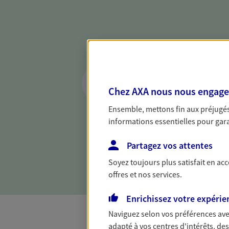
Réaliser un bilan 
de votre situation
Chez AXA nous nous engageon
Parce qu'avant de définir une 
Ensemble, mettons fin aux préjugés 
d'établir un bon diagnosti
informations essentielles pour garan
dresser un bilan complet de 
solide pour vous formuler de
Partagez vos attentes
besoins.
Soyez toujours plus satisfait en ac
offres et nos services.
Enrichissez votre expérie
Naviguez selon vos préférences ave
adapté à vos centres d'intérêts, d