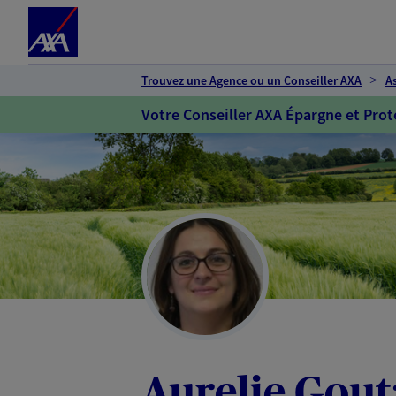
Espace client
Accéder au contenu principal
Accéder au pied de page
Trouvez une Agence ou un Conseiller AXA
A
Votre Conseiller AXA Épargne et Prot
Aurelie Gou