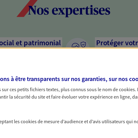
Nos expertises
social et patrimonial
Protéger votr
votre vie pri
stratégie, il est nécessaire
Nous sommes à votre
c, nous vous accompagnons pour
solutions assurantiel
s à être transparents sur nos garanties, sur nos
coo
votre situation. Une analyse
activité, mais aussi l
s conseils cohérents avec vos
interlocuteur pour t
sur ces petits fichiers textes, plus connus sous le nom de
cookies
.
tir la sécurité du site et faire évoluer votre expérience en ligne, da
on de votre
Accompagner 
En tant que chef d'e
ceptant les
cookies
de mesure d’audience et d’avis utilisateurs qui n
chaque jour l'avenir 
rimoine avec nos solutions pour
conseils pour faire l
 protéger vos actifs.
famille et anticiper 