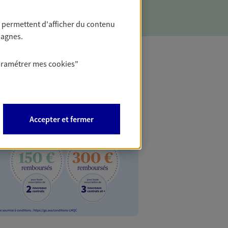
 permettent d'afficher du contenu
pagnes.
aramétrer mes
cookies
"
AXA Oppo
Bénéficiez de l'off
Accepter et fermer
inclus en vous rens
AXA Opportunité Ind
capitalisation ou d
PROFITEZ DE L'OFF