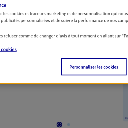
nce
c les
cookies et traceurs
marketing et de personnalisation qui nous
es publicités personnalisées et de suivre la performance de nos cam
 les refuser comme de changer d'avis à tout moment en allant sur
"P
nte
e
cookies
nt tout en vous protégeant. Pour la souscription de
Personnaliser les cookies
 remboursement allant jusqu'à 300€ sur votre compte.
le sur une sélection de contrat Santé, Prévoyance et