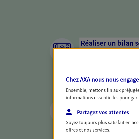
Réaliser un bilan 
de votre situation
Parce qu'avant de définir une 
d'établir un bon diagnosti
Chez AXA nous nous engageon
dresser un bilan complet de 
solide pour vous formuler de
Ensemble, mettons fin aux préjugés 
besoins.
informations essentielles pour garan
Optimiser la gesti
patrimoine
Partagez vos attentes
Soyez toujours plus satisfait en ac
Gérez et optimisez votre pat
offres et nos services.
diversifier vos placements et