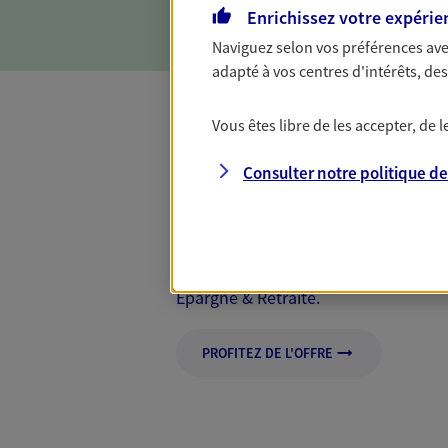
Enrichissez votre expérie
Naviguez selon vos préférences ave
adapté à vos centres d'intérêts, d
Vous êtes libre de les accepter, de
Mon Offre Gagna
Consulter notre politique d
Profitez d’une offre de rembourseme
nouveaux contrats, bénéficiez d'un
Offre soumise à conditions et valab
Epargne & Retraite.
PROFITEZ DE L'OFFRE