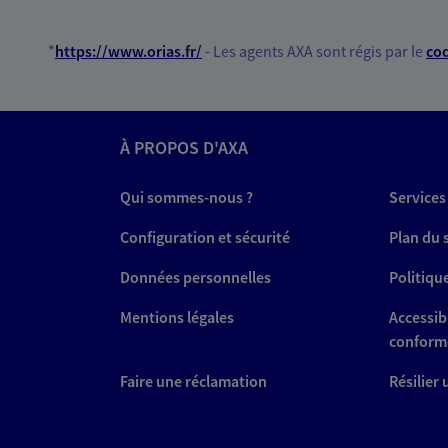
*
https://www.orias.fr/
- Les agents AXA sont régis par le
cod
À PROPOS D'AXA
Qui sommes-nous ?
Services
Configuration et sécurité
Plan du 
Données personnelles
Politiqu
Mentions légales
Accessibi
conform
Faire une réclamation
Résilier