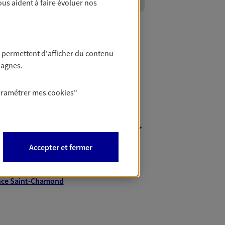
ous aident à faire évoluer nos
 permettent d'afficher du contenu
pagnes.
aramétrer mes
cookies
"
nt
Accepter et fermer
nce Andrézieux-Bouthéon
nce Bonson
nce Saint-Chamond