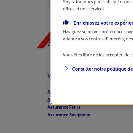
Soyez toujours plus satisfait en ac
offres et nos services.
42600 Montbrison
Enrichissez votre expérie
06 03 38 05 93
Naviguez selon vos préférences ave
VOIR NOTRE S
adapté à vos centres d'intérêts, d
AXA, toujours 
N° Orias * (orias.fr) : 15006194
Vous êtes libre de les accepter, de
Consulter notre politique d
Vos agents et vos conseillers
Bertrand Berna
Agents Généraux d'assuran
Assurance Roanne
30 32 Bd Chavassieu, 42600 Mont
Assurance Saint-Just-Saint-Rambert
Horaires :
Fermé
Assurance Feurs
Ouvre à 09:00
Assurance Savigneux
04 77 58 09 44