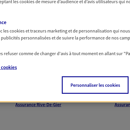
ceptant les
cookies
de mesure d’audience et d’avis utilisateurs qui n
nce
NOUS CONTACTER
c les
cookies et traceurs
marketing et de personnalisation qui nous
ITE WEB
es publicités personnalisées et de suivre la performance de nos cam
proche de vous
 les refuser comme de changer d'avis à tout moment en allant sur
"P
e
cookies
 AXA dans les principales villes du départeme
ud Piot
ce exclusif AXA France
Personnaliser les cookies
Assurance Saint-Étienne
Assura
brison
Assurance Montbrison
Assura
Assurance Rive-De-Gier
Assura
NOUS CONTACTER