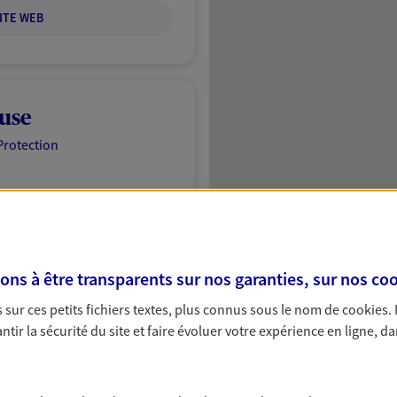
ITE WEB
use
Protection
NOUS CONTACTER
ITE WEB
s à être transparents sur nos garanties, sur nos
coo
sur ces petits fichiers textes, plus connus sous le nom de
cookies
.
tir la sécurité du site et faire évoluer votre expérience en ligne, da
ivot
A Epargne et Protection