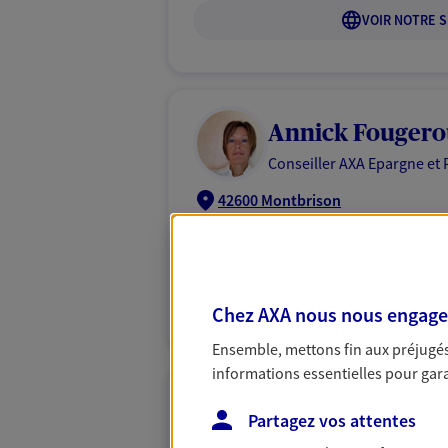
VOIR NOTRE S
Annick Fougero
Conseiller AXA Epargne et 
42600 Montbrison
04 77 76 84 25
VOIR NOTRE S
Chez AXA nous nous engageon
Ensemble, mettons fin aux préjugés 
informations essentielles pour garan
Andree Brosse P
Partagez vos attentes
Mandataire d'Assurance AX