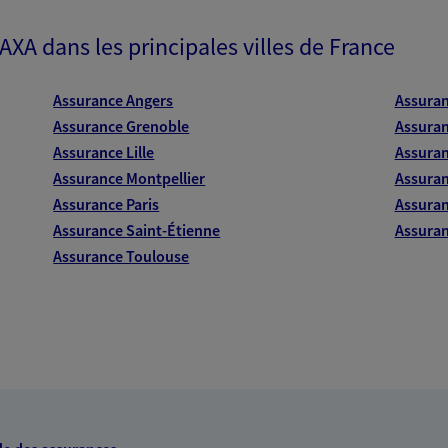
ITE WEB
 AXA dans les principales villes de France
22004012); EIRL JEAN-PHILIPPE
NT (07013239)
Assurance Angers
Assura
Assurance Grenoble
Assuran
Assurance Lille
Assuran
Assurance Montpellier
Assuran
Assurance Paris
Assuran
Assurance Saint-Étienne
Assuran
Assurance Toulouse