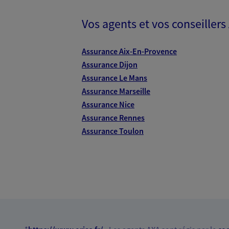
VOIR NOTRE S
Vos agents et vos conseillers
N° Orias * (orias.fr) : EI PIOT SEBASTIEN (
BERTRAND (14006812); EI BERNAUD LAURE
Assurance Aix-En-Provence
Assurance Dijon
Assurance Le Mans
Assurance Marseille
Assurance Nice
Assurance Rennes
Assurance Toulon