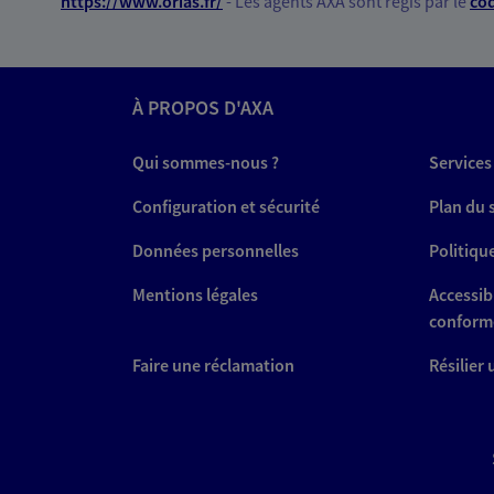
*
https://www.orias.fr/
- Les agents AXA sont régis par le
cod
À PROPOS D'AXA
Qui sommes-nous ?
Services
Configuration et sécurité
Plan du 
Données personnelles
Politiqu
Mentions légales
Accessibi
conform
Faire une réclamation
Résilier