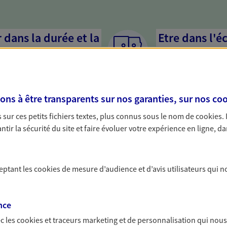
dans la durée et la
Etre dans l'é
Parce que proposer 
mandataires mettent
rojets de vie tout au long de
pour mieux comprend
us concevons notre métier : dans
en cas de difficultés.
s à être transparents sur nos garanties, sur nos
coo
 C'est en apprenant à vous
s de meilleures solutions.
sur ces petits fichiers textes, plus connus sous le nom de
cookies
.
tir la sécurité du site et faire évoluer votre expérience en ligne, da
ceptant les
cookies
de mesure d’audience et d’avis utilisateurs qui n
solutions AXA Épargne e
nce
c les
cookies et traceurs
marketing et de personnalisation qui nous