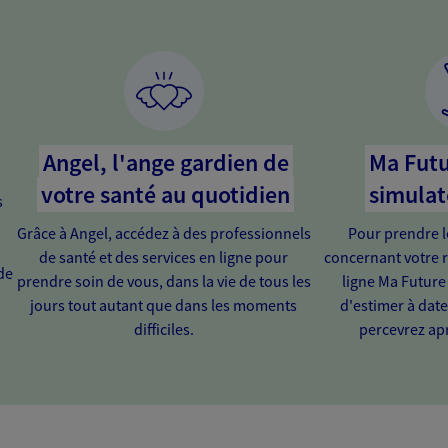
Angel, l'ange gardien de
Ma Futu
votre santé au quotidien
simulat
s
Grâce à Angel, accédez à des professionnels
Pour prendre l
de santé et des services en ligne pour
concernant votre r
de
prendre soin de vous, dans la vie de tous les
ligne Ma Future
jours tout autant que dans les moments
d'estimer à dat
difficiles.
percevrez apr