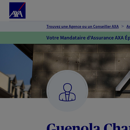
Espace client
Accéder au contenu principal
Accéder au pied de page
Trouvez une Agence ou un Conseiller AXA
A
Votre Mandataire d'Assurance AXA Ép
Guenola Cha