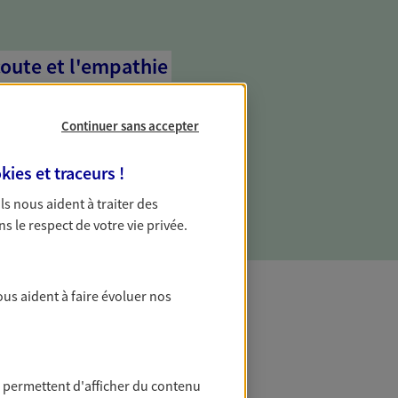
coute et l'empathie
commence d'abord par écouter, nos
 l'empathie au cœur de leurs échanges
Continuer sans accepter
re vos besoins et mieux vous soutenir
kies et traceurs
!
 Ils nous aident à traiter des
ns le respect de votre vie privée.
ous aident à faire évoluer nos
t Protection
 permettent d'afficher du contenu