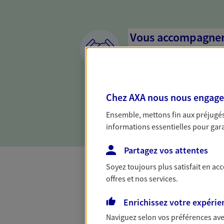
Vous accompagner 
confiance
Vous accompagner dans vos p
votre vie, c'est ainsi que no
Chez AXA nous nous engageon
la confiance et la proximité.
connaître que nous proposon
Ensemble, mettons fin aux préjugés 
informations essentielles pour garan
Partagez vos attentes
Soyez toujours plus satisfait en ac
offres et nos services.
Toutes nos 
Enrichissez votre expérie
Naviguez selon vos préférences ave