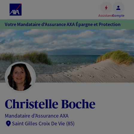
Espace
client
Assistance
Compte
Accéder
Votre Mandataire d'Assurance AXA Épargne et Protection
au
contenu
principal
Accéder
au
pied
de
page
Christelle Boche
Mandataire d'Assurance AXA
Saint Gilles Croix De Vie (85)