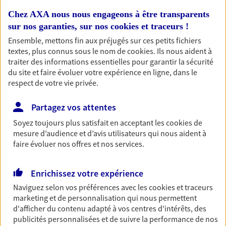
Retraite
Chez AXA nous nous engageons à être transparents
sur nos garanties, sur nos
cookies et traceurs
!
Préparez sereinement ce nouveau chapitre de
votre vie avec les conseils d'un expert. Découvrez
Ensemble, mettons fin aux préjugés sur ces petits fichiers
notre solution PER (Plan Epargne Retraite)
textes, plus connus sous le nom de
cookies
. Ils nous aident à
spécialement conçue pour la retraite.
traiter des informations essentielles pour garantir la sécurité
du site et faire évoluer votre expérience en ligne, dans le
respect de votre vie privée.
Santé
Couvrez vos dépenses de santé ainsi que celles de
Partagez vos attentes
votre famille avec la complémentaire santé qui
Soyez toujours plus satisfait en acceptant les
cookies
de
vous ressemble.
mesure d’audience et d’avis utilisateurs qui nous aident à
faire évoluer nos offres et nos services.
Prévoyance
Pour un avenir serein, assurez-vous avec notre
Enrichissez votre expérience
contrat prévoyance. Préservez vos proches en cas
Naviguez selon vos préférences avec les
cookies et traceurs
d'accident ou de maladie en optant pour les
marketing et de personnalisation qui nous permettent
garanties incapacité temporaire totale de travail,
d'afficher du contenu adapté à vos centres d'intérêts, des
invalidité ou de décès.
publicités personnalisées et de suivre la performance de nos