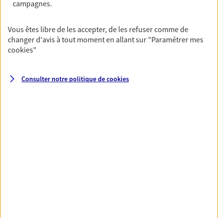
campagnes.
VOIR TOUTES NOS OFFRES
Vous êtes libre de les accepter, de les refuser comme de
changer d'avis à tout moment en allant sur
"Paramétrer mes
cookies
"
Consulter notre politique de
cookies
Nos expertises
Vous accompagner dans la
durée et la confiance
Vous accompagner dans vos projets de vie tout
au long de votre vie, c'est ainsi que nous
concevons notre métier : dans la confiance et la
proximité. C'est en apprenant à vous connaître
que nous proposons de meilleures solutions.
Etre dans l'écoute et