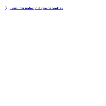
Consulter notre politique de
cookies
Santé
Couvrez vos dépenses de santé ainsi que celles de
votre famille avec la complémentaire santé qui
vous ressemble.
Découvrir l'offre Santé
VOIR TOUTES NOS OFFRES
Nos expertises
Réaliser un bilan social et