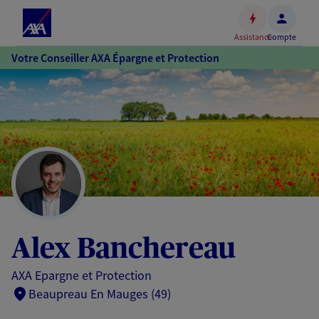
Espace
client
Assistance
Compte
Accéder
Votre Conseiller AXA Épargne et Protection
au
contenu
principal
Accéder
au
pied
de
page
Alex Banchereau
AXA Epargne et Protection
Beaupreau En Mauges (49)