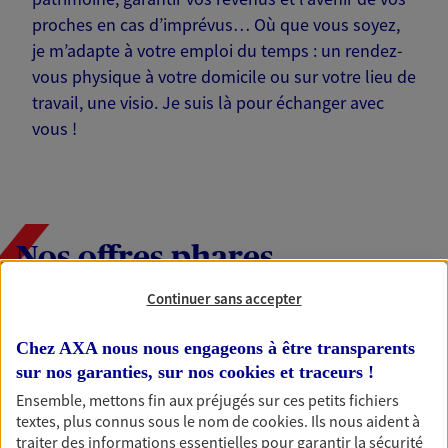
proches en cas d’imprévus… Où que vous soyez,
je m’adapte à votre emploi du temps : un rendez-
vous physique à votre domicile ou sur votre lieu de
travail, une visio. Je suis là pour échanger avec
vous !
Nos offres phares
Continuer sans accepter
Épargne
Chez AXA nous nous engageons à être transparents
Réalisez vos projets grâce à votre épargne : achat
sur nos garanties, sur nos
cookies et traceurs
!
immobilier, études des enfants ou voyage autour
Ensemble, mettons fin aux préjugés sur ces petits fichiers
du monde… Épargnez à votre rythme et
textes, plus connus sous le nom de
cookies
. Ils nous aident à
simplement, selon votre profil.
traiter des informations essentielles pour garantir la sécurité