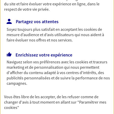
du site et faire évoluer votre expérience en ligne, dans le
Découvrir les offres Épargne
respect de votre vie privée.
Partagez vos attentes
Retraite
Soyez toujours plus satisfait en acceptant les
cookies
de
Préparez sereinement ce nouveau chapitre de
mesure d’audience et d’avis utilisateurs qui nous aident à
votre vie avec les conseils d'un expert. Découvrez
faire évoluer nos offres et nos services.
notre solution PER (Plan Epargne Retraite)
spécialement conçue pour la retraite.
Enrichissez votre expérience
Découvrir l'offre Retraite
Naviguez selon vos préférences avec les
cookies et traceurs
marketing et de personnalisation qui nous permettent
d'afficher du contenu adapté à vos centres d'intérêts, des
Prévoyance
publicités personnalisées et de suivre la performance de nos
Pour un avenir serein, assurez-vous avec notre
campagnes.
contrat prévoyance. Préservez vos proches en cas
d'accident ou de maladie en optant pour les
garanties incapacité temporaire totale de travail,
Vous êtes libre de les accepter, de les refuser comme de
invalidité ou de décès.
changer d'avis à tout moment en allant sur
"Paramétrer mes
cookies
"
Découvrir l'offre Prévoyance