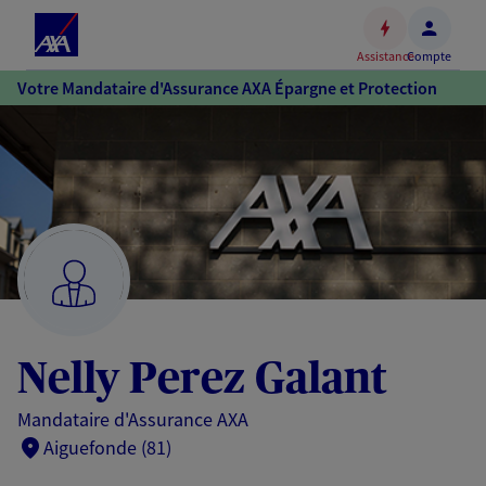
Espace
client
Assistance
Compte
Accéder
Votre Mandataire d'Assurance AXA Épargne et Protection
au
contenu
principal
Accéder
au
pied
de
page
Nelly Perez Galant
Mandataire d'Assurance AXA
Aiguefonde (81)