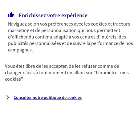
Retraite
Enrichissez votre expérience
Préparez sereinement ce nouveau chapitre de
votre vie avec les conseils d'un expert. Découvrez
Naviguez selon vos préférences avec les
cookies et traceurs
notre solution PER (Plan Epargne Retraite)
marketing et de personnalisation qui nous permettent
spécialement conçue pour la retraite.
d'afficher du contenu adapté à vos centres d'intérêts, des
publicités personnalisées et de suivre la performance de nos
campagnes.
Santé
Couvrez vos dépenses de santé ainsi que celles de
Vous êtes libre de les accepter, de les refuser comme de
votre famille avec la complémentaire santé qui
changer d'avis à tout moment en allant sur
"Paramétrer mes
vous ressemble.
cookies
"
Prévoyance
Consulter notre politique de
cookies
Pour un avenir serein, assurez-vous avec notre
contrat prévoyance. Préservez vos proches en cas
d'accident ou de maladie en optant pour les
garanties incapacité temporaire totale de travail,
invalidité ou de décès.