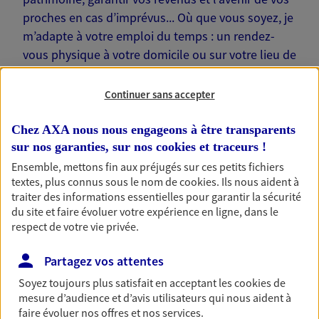
proches en cas d’imprévus... Où que vous soyez, je
m’adapte à votre emploi du temps : un rendez-
vous physique à votre domicile ou sur votre lieu de
travail… Je suis là pour échanger avec vous !
Continuer sans accepter
Chez AXA nous nous engageons à être transparents
sur nos garanties, sur nos
cookies et traceurs
!
Nos offres phares
Ensemble, mettons fin aux préjugés sur ces petits fichiers
textes, plus connus sous le nom de
cookies
. Ils nous aident à
traiter des informations essentielles pour garantir la sécurité
du site et faire évoluer votre expérience en ligne, dans le
Épargne
respect de votre vie privée.
Réalisez vos projets grâce à votre épargne : achat
Partagez vos attentes
immobilier, études des enfants ou voyage autour
du monde… Épargnez à votre rythme et
Soyez toujours plus satisfait en acceptant les
cookies
de
simplement, selon votre profil.
mesure d’audience et d’avis utilisateurs qui nous aident à
faire évoluer nos offres et nos services.