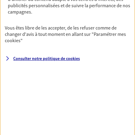
publicités personnalisées et de suivre la performance de nos
06 18 47 51 12
campagnes.
NOUS CONTACTER
Vous êtes libre de les accepter, de les refuser comme de
changer d'avis à tout moment en allant sur
"Paramétrer mes
VOIR NOTRE SITE WEB
cookies
"
N° Orias * (orias.fr) : 20002634
Consulter notre politique de
cookies
VOIR PLUS
AXA, toujours proche de
vous