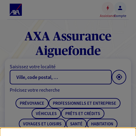
Espace
client
Assistance
Compte
Accéder
au
contenu
AXA Assurance
principal
Accéder
Aiguefonde
au
pied
Saisissez votre localité
de
page
Précisez votre recherche
PRÉVOYANCE
PROFESSIONNELS ET ENTREPRISE
VÉHICULES
PRÊTS ET CRÉDITS
VOYAGES ET LOISIRS
SANTÉ
HABITATION
ÉPARGNE
RETRAITE
BANQUE