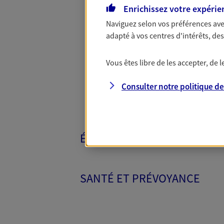
Enrichissez votre expérie
Naviguez selon vos préférences ave
Toutes nos 
adapté à vos centres d'intérêts, d
Vous êtes libre de les accepter, de
Consulter notre politique d
ÉPARGNE ET RETRAITE
SANTÉ ET PRÉVOYANCE