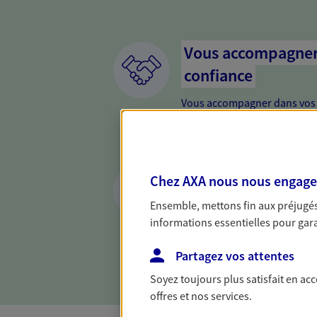
Vous accompagner 
confiance
Vous accompagner dans vos p
votre vie, c'est ainsi que no
la confiance et la proximité.
connaître que nous proposon
Anticiper et prépar
Chez AXA nous nous engageon
Il n'est jamais ni trop tôt, n
Ensemble, mettons fin aux préjugés 
retraite. Nous vous aidons à 
informations essentielles pour garan
maintenir votre qualité de vi
nouvelle étape : PER, assuran
Partagez vos attentes
Soyez toujours plus satisfait en ac
offres et nos services.