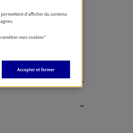
 permettent d'afficher du contenu
t Protection
pagnes.
aramétrer mes
cookies
"
Accepter et fermer