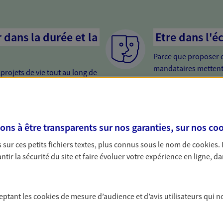
dans la durée et la
Etre dans l'é
Parce que proposer 
mandataires mettent
rojets de vie tout au long de
pour mieux comprend
us concevons notre métier : dans
en cas de difficultés.
 C'est en apprenant à vous
s de meilleures solutions.
er votre retraite
Etre proche 
s à être transparents sur nos garanties, sur nos
coo
i trop tard pour préparer votre
Avoir un interlocute
sur ces petits fichiers textes, plus connus sous le nom de
cookies
.
trouver les solutions pour
cela change tout. Un
tir la sécurité du site et faire évoluer votre expérience en ligne, da
e et profiter pleinement de cette
relation de qualité.
ce vie...
ceptant les
cookies
de mesure d’audience et d’avis utilisateurs qui n