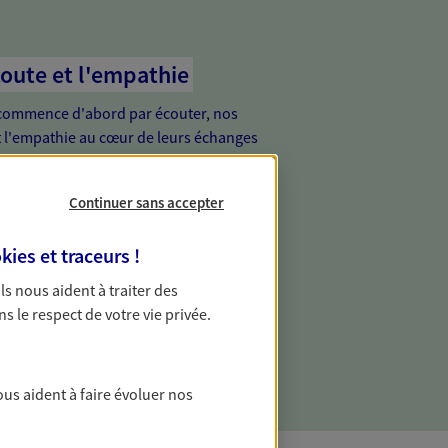
coute et l'empathie
commence d'abord par écouter, nos
 l'empathie au cœur de leurs échanges
re vos besoins et mieux vous soutenir
Continuer sans accepter
de vous, tout simplement
kies et traceurs
!
ur proche de vous, facilement joignable,
 Ils nous aident à traiter des
e relation de proximité est toujours une
ns le respect de votre vie privée.
ous aident à faire évoluer nos