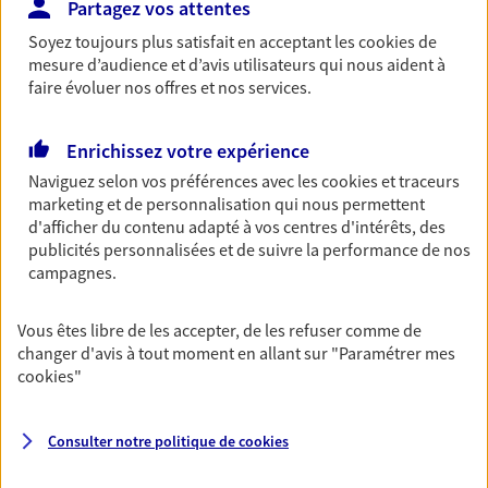
Partagez vos attentes
du monde… Épargnez à votre rythme et
simplement, selon votre profil.
Soyez toujours plus satisfait en acceptant les
cookies
de
mesure d’audience et d’avis utilisateurs qui nous aident à
Découvrir les offres Épargne
faire évoluer nos offres et nos services.
Enrichissez votre expérience
Retraite
Naviguez selon vos préférences avec les
cookies et traceurs
Préparez sereinement ce nouveau chapitre de
marketing et de personnalisation qui nous permettent
votre vie avec les conseils d'un expert. Découvrez
d'afficher du contenu adapté à vos centres d'intérêts, des
notre solution PER (Plan Epargne Retraite)
publicités personnalisées et de suivre la performance de nos
spécialement conçue pour la retraite.
campagnes.
Découvrir l'offre Retraite
Vous êtes libre de les accepter, de les refuser comme de
changer d'avis à tout moment en allant sur
"Paramétrer mes
Prévoyance
cookies
"
Pour un avenir serein, assurez-vous avec notre
contrat prévoyance. Préservez vos proches en cas
d'accident ou de maladie en optant pour les
Consulter notre politique de
cookies
garanties incapacité temporaire totale de travail,
invalidité ou de décès.