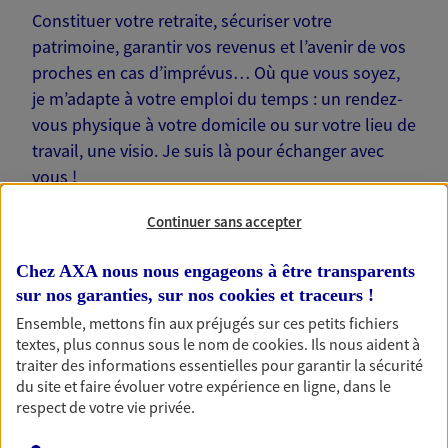
Constituer votre retraite, sécuriser votre
patrimoine, garantir vos revenus et l’avenir de vos
proches en cas d’imprévus… Où que vous soyez,
je m’adapte à votre emploi du temps : un rendez-
vous physique à votre domicile ou sur votre lieu de
travail, une visio. Je suis là pour échanger avec
vous !
Continuer sans accepter
Chez AXA nous nous engageons à être transparents
sur nos garanties, sur nos
cookies et traceurs
!
Nos offres phares
Ensemble, mettons fin aux préjugés sur ces petits fichiers
textes, plus connus sous le nom de
cookies
. Ils nous aident à
traiter des informations essentielles pour garantir la sécurité
du site et faire évoluer votre expérience en ligne, dans le
Épargne
respect de votre vie privée.
Réalisez vos projets grâce à votre épargne : achat
immobilier, études des enfants ou voyage autour