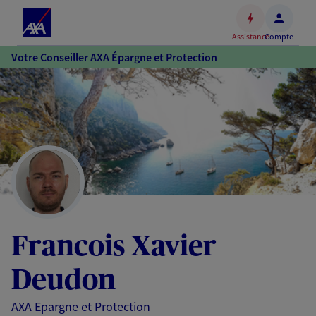
Espace
client
Assistance
Compte
Accéder
Votre Conseiller AXA Épargne et Protection
au
contenu
principal
Accéder
au
pied
de
page
Francois Xavier
Deudon
AXA Epargne et Protection