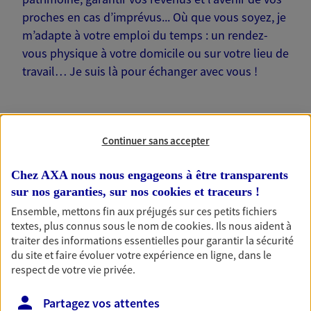
proches en cas d’imprévus... Où que vous soyez, je
m’adapte à votre emploi du temps : un rendez-
vous physique à votre domicile ou sur votre lieu de
travail… Je suis là pour échanger avec vous !
Continuer sans accepter
Nos offres phares
Chez AXA nous nous engageons à être transparents
sur nos garanties, sur nos
cookies et traceurs
!
Ensemble, mettons fin aux préjugés sur ces petits fichiers
Épargne
textes, plus connus sous le nom de
cookies
. Ils nous aident à
traiter des informations essentielles pour garantir la sécurité
Réalisez vos projets grâce à votre épargne : achat
du site et faire évoluer votre expérience en ligne, dans le
immobilier, études des enfants ou voyage autour
respect de votre vie privée.
du monde… Épargnez à votre rythme et
simplement, selon votre profil.
Partagez vos attentes