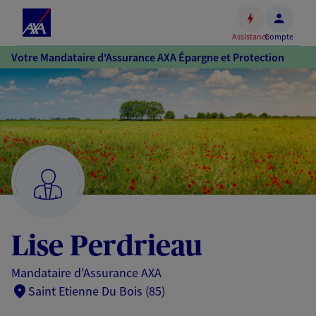
Espace
client
Assistance
Compte
Accéder
Votre Mandataire d'Assurance AXA Épargne et Protection
au
contenu
principal
Accéder
au
pied
de
page
Lise Perdrieau
Mandataire d'Assurance AXA
Saint Etienne Du Bois (85)