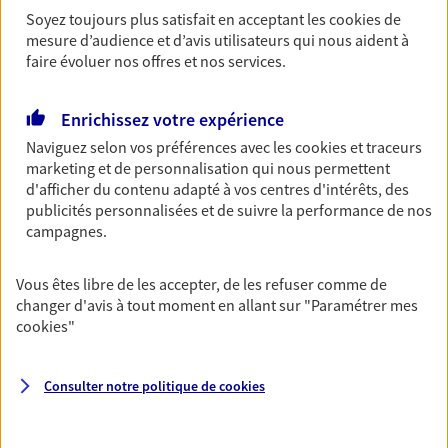
Soyez toujours plus satisfait en acceptant les
cookies
de
Retraite
mesure d’audience et d’avis utilisateurs qui nous aident à
Préparez sereinement ce nouveau chapitre de
faire évoluer nos offres et nos services.
votre vie avec les conseils d'un expert. Découvrez
notre solution PER (Plan Epargne Retraite)
spécialement conçue pour la retraite.
Enrichissez votre expérience
Naviguez selon vos préférences avec les
cookies et traceurs
marketing et de personnalisation qui nous permettent
Santé
d'afficher du contenu adapté à vos centres d'intérêts, des
Couvrez vos dépenses de santé ainsi que celles de
publicités personnalisées et de suivre la performance de nos
votre famille avec la complémentaire santé qui
campagnes.
vous ressemble.
Vous êtes libre de les accepter, de les refuser comme de
changer d'avis à tout moment en allant sur
"Paramétrer mes
Prévoyance
cookies
"
Pour un avenir serein, assurez-vous avec notre
contrat prévoyance. Préservez vos proches en cas
d'accident ou de maladie en optant pour les
Consulter notre politique de
cookies
garanties incapacité temporaire totale de travail,
invalidité ou de décès.