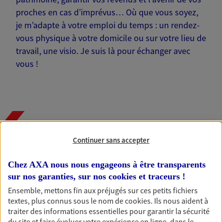
proches en cas d’imprévus… Où que vous soyez,
je m’adapte à votre emploi du temps : un rendez-
vous physique à votre domicile ou sur votre lieu de
travail, une visio. Je suis là pour échanger avec
vous !
Nos offres phares
Continuer sans accepter
Chez AXA nous nous engageons à être transparents
Épargne
sur nos garanties, sur nos
cookies et traceurs
!
Réalisez vos projets grâce à votre épargne : achat
Ensemble, mettons fin aux préjugés sur ces petits fichiers
immobilier, études des enfants ou voyage autour
textes, plus connus sous le nom de
cookies
. Ils nous aident à
du monde… Épargnez à votre rythme et
traiter des informations essentielles pour garantir la sécurité
simplement, selon votre profil.
du site et faire évoluer votre expérience en ligne, dans le