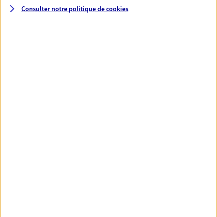
Consulter notre politique de
cookies
Santé
Couvrez vos dépenses de santé ainsi que celles de
votre famille avec la complémentaire santé qui
vous ressemble.
Découvrir l'offre Santé
VOIR TOUTES NOS OFFRES
Nos expertises
Réaliser un bilan social et