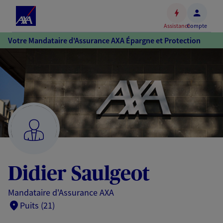
Espace
client
Assistance
Compte
Accéder
Votre Mandataire d'Assurance AXA Épargne et Protection
au
contenu
principal
Accéder
au
pied
de
page
Didier Saulgeot
Mandataire d'Assurance AXA
Puits (21)