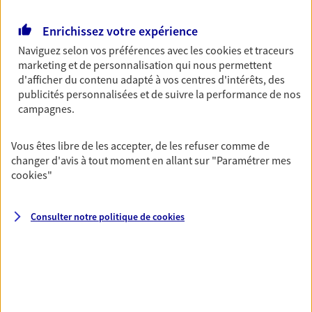
Retraite
Enrichissez votre expérience
Préparez sereinement ce nouveau chapitre de
Naviguez selon vos préférences avec les
cookies et traceurs
votre vie avec les conseils d'un expert. Découvrez
marketing et de personnalisation qui nous permettent
notre solution PER (Plan Epargne Retraite)
d'afficher du contenu adapté à vos centres d'intérêts, des
spécialement conçue pour la retraite.
publicités personnalisées et de suivre la performance de nos
campagnes.
Santé
Couvrez vos dépenses de santé ainsi que celles de
Vous êtes libre de les accepter, de les refuser comme de
votre famille avec la complémentaire santé qui
changer d'avis à tout moment en allant sur
"Paramétrer mes
vous ressemble.
cookies
"
Consulter notre politique de
cookies
Prévoyance
Pour un avenir serein, assurez-vous avec notre
contrat prévoyance. Préservez vos proches en cas
d'accident ou de maladie en optant pour les
garanties incapacité temporaire totale de travail,
invalidité ou de décès.