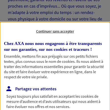
proches en cas d’imprévus... Où que vous soyez, je
m’adapte à votre emploi du temps : un rendez-
vous physique à votre domicile ou sur votre lieu de
travail… Je suis là pour échanger avec vous !
Continuer sans accepter
Chez AXA nous nous engageons à être transparents
sur nos garanties, sur nos
cookies et traceurs
!
Nos offres phares
Ensemble, mettons fin aux préjugés sur ces petits fichiers
textes, plus connus sous le nom de
cookies
. Ils nous aident à
traiter des informations essentielles pour garantir la sécurité
du site et faire évoluer votre expérience en ligne, dans le
respect de votre vie privée.
Épargne
Réalisez vos projets grâce à votre épargne : achat
Partagez vos attentes
immobilier, études des enfants ou voyage autour
du monde… Épargnez à votre rythme et
Soyez toujours plus satisfait en acceptant les
cookies
de
simplement, selon votre profil.
mesure d’audience et d’avis utilisateurs qui nous aident à
faire évoluer nos offres et nos services.