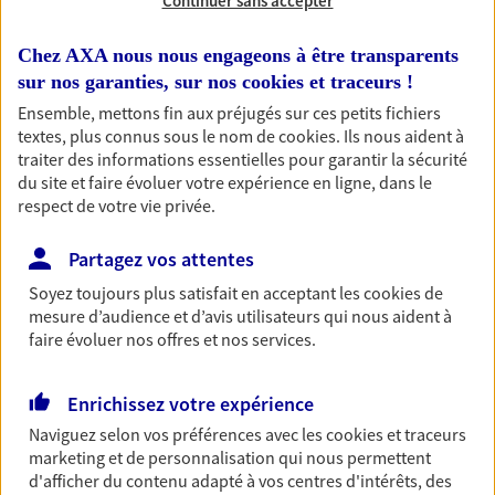
Continuer sans accepter
Chez AXA nous nous engageons à être transparents
sur nos garanties, sur nos
cookies et traceurs
!
1 résultat correspond à votre
Ensemble, mettons fin aux préjugés sur ces petits fichiers
recherche
textes, plus connus sous le nom de
cookies
. Ils nous aident à
Passer les
traiter des informations essentielles pour garantir la sécurité
résultats
du site et faire évoluer votre expérience en ligne, dans le
respect de votre vie privée.
Liste
Carte
Partagez vos attentes
Soyez toujours plus satisfait en acceptant les
cookies
de
Didier Saulgeot
mesure d’audience et d’avis utilisateurs qui nous aident à
faire évoluer nos offres et nos services.
Mandataire d'Assurance AXA Epargne et
Protection
Enrichissez votre expérience
21400 Puits
Naviguez selon vos préférences avec les
cookies et traceurs
marketing et de personnalisation qui nous permettent
06 07 14 89 82
d'afficher du contenu adapté à vos centres d'intérêts, des