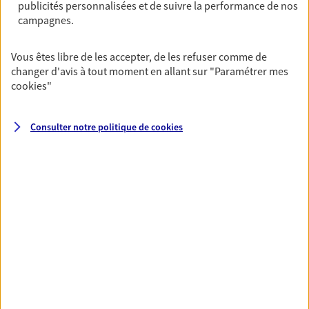
publicités personnalisées et de suivre la performance de nos
NOUS CONTACTER
campagnes.
VOIR NOTRE SITE WEB
Vous êtes libre de les accepter, de les refuser comme de
changer d'avis à tout moment en allant sur
"Paramétrer mes
N° Orias * (orias.fr) : 20007740
cookies
"
Consulter notre politique de
cookies
VOIR PLUS
AXA, toujours proche de
vous