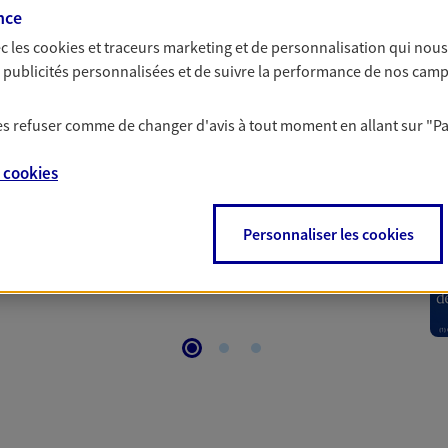
nce
c les
cookies et traceurs
marketing et de personnalisation qui nous
 Santé
es publicités personnalisées et de suivre la performance de nos cam
 les refuser comme de changer d'avis à tout moment en allant sur
"P
 aussi prendre soin de votre santé ? Avec le contrat Ma
 votre budget et situation tout en profitant de –10% sur
e
cookies
et plus ; et si vous êtes un travailleur non salarié.
on sur l’offre et ses conditions.
Personnaliser les cookies