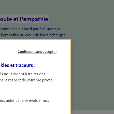
coute et l'empathie
commence d'abord par écouter, nos
 l'empathie au cœur de leurs échanges
re vos besoins et mieux vous soutenir
Continuer sans accepter
de vous, tout simplement
kies et traceurs
!
ur proche de vous, facilement joignable,
 Ils nous aident à traiter des
e relation de proximité est toujours une
ns le respect de votre vie privée.
ous aident à faire évoluer nos