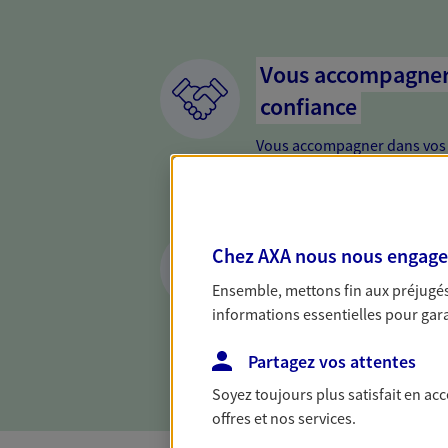
Vous accompagner 
confiance
Vous accompagner dans vos p
votre vie, c'est ainsi que no
la confiance et la proximité.
connaître que nous proposon
Anticiper et prépar
Chez AXA nous nous engageon
Il n'est jamais ni trop tôt, n
Ensemble, mettons fin aux préjugés 
retraite. Nous vous aidons à 
informations essentielles pour garan
maintenir votre qualité de vi
nouvelle étape : PER, assuran
Partagez vos attentes
Soyez toujours plus satisfait en ac
offres et nos services.