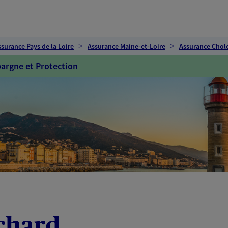
ssurance Pays de la Loire
Assurance Maine-et-Loire
Assurance Chol
argne et Protection
chard