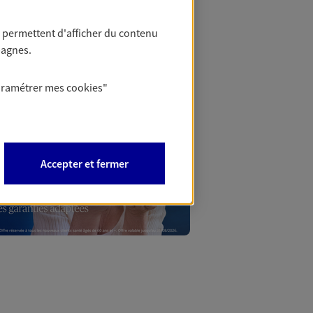
 permettent d'afficher du contenu
Mon Offr
pagnes.
aramétrer mes
cookies
"
Profitez d’une off
nouveaux contrats,
Offre soumise à con
Epargne & Retraite.
Accepter et fermer
PROFITER DE L'OFF