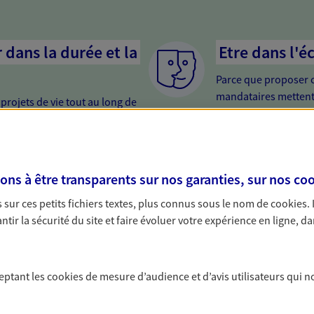
dans la durée et la
Etre dans l'é
Parce que proposer 
mandataires mettent
rojets de vie tout au long de
pour mieux comprend
us concevons notre métier : dans
en cas de difficultés.
 C'est en apprenant à vous
s de meilleures solutions.
er votre retraite
Etre proche 
s à être transparents sur nos garanties, sur nos
coo
i trop tard pour préparer votre
Avoir un interlocute
sur ces petits fichiers textes, plus connus sous le nom de
cookies
.
trouver les solutions pour
cela change tout. Un
tir la sécurité du site et faire évoluer votre expérience en ligne, da
e et profiter pleinement de cette
relation de qualité.
ce vie...
ceptant les
cookies
de mesure d’audience et d’avis utilisateurs qui n