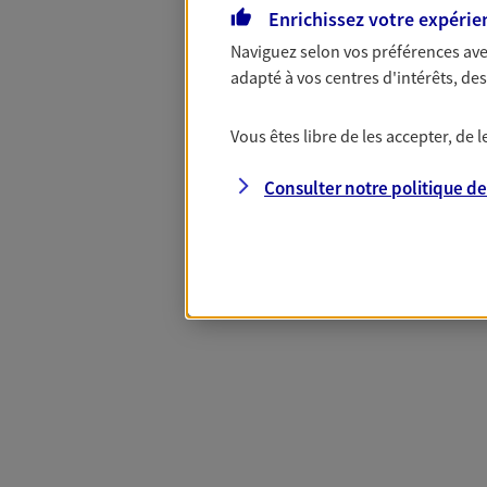
Enrichissez votre expérie
Naviguez selon vos préférences ave
Complémentaire
adapté à vos centres d'intérêts, d
Vous êtes libre de les accepter, de
Et si préserver votre budget, c’était
Santé d’AXA, adaptez vos garanties à
Consulter notre politique d
votre cotisation, si vous avez 60 ans 
Contactez-nous pour plus d’informati