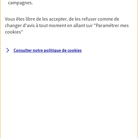
campagnes.
VOIR TOUTES NOS OFFRES
Vous êtes libre de les accepter, de les refuser comme de
changer d'avis à tout moment en allant sur
"Paramétrer mes
cookies
"
Consulter notre politique de
cookies
Nos expertises
Vous accompagner dans la
durée et la confiance
Vous accompagner dans vos projets de vie tout
au long de votre vie, c'est ainsi que nous
concevons notre métier : dans la confiance et la
proximité. C'est en apprenant à vous connaître
que nous proposons de meilleures solutions.
Etre dans l'écoute et