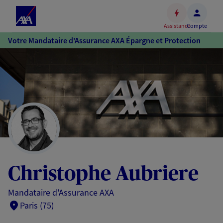
Espace
client
Assistance
Compte
Accéder
Votre Mandataire d'Assurance AXA Épargne et Protection
au
contenu
principal
Accéder
au
pied
de
page
Christophe Aubriere
Mandataire d'Assurance AXA
Paris (75)