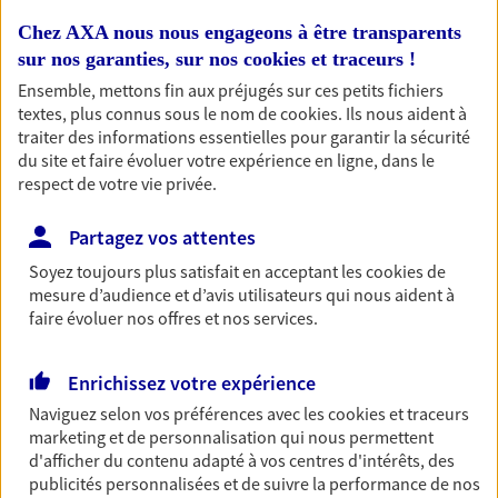
Retraite
Chez AXA nous nous engageons à être transparents
Préparez sereinement ce nouveau chapitre de
sur nos garanties, sur nos
cookies et traceurs
!
votre vie avec les conseils d'un expert. Découvrez
Ensemble, mettons fin aux préjugés sur ces petits fichiers
notre solution PER (Plan Epargne Retraite)
textes, plus connus sous le nom de
cookies
. Ils nous aident à
spécialement conçue pour la retraite.
traiter des informations essentielles pour garantir la sécurité
du site et faire évoluer votre expérience en ligne, dans le
respect de votre vie privée.
Santé
Couvrez vos dépenses de santé ainsi que celles de
Partagez vos attentes
votre famille avec la complémentaire santé qui
Soyez toujours plus satisfait en acceptant les
cookies
de
vous ressemble.
mesure d’audience et d’avis utilisateurs qui nous aident à
faire évoluer nos offres et nos services.
Prévoyance
Pour un avenir serein, assurez-vous avec notre
Enrichissez votre expérience
contrat prévoyance. Préservez vos proches en cas
Naviguez selon vos préférences avec les
cookies et traceurs
d'accident ou de maladie en optant pour les
marketing et de personnalisation qui nous permettent
garanties incapacité temporaire totale de travail,
d'afficher du contenu adapté à vos centres d'intérêts, des
invalidité ou de décès.
publicités personnalisées et de suivre la performance de nos