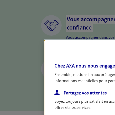
Vous accompagner 
confiance
Vous accompagner dans vos p
votre vie, c'est ainsi que no
la confiance et la proximité.
connaître que nous proposon
Préparer votre ave
Chez AXA nous nous engageon
Anticipez les imprévus et séc
Ensemble, mettons fin aux préjugés 
différentes solutions. Nous
informations essentielles pour garan
projets de vie en privilégian
proximité.
Partagez vos attentes
Soyez toujours plus satisfait en ac
offres et nos services.