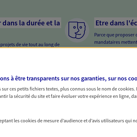
dans la durée et la
Etre dans l'é
Parce que proposer 
mandataires mettent
rojets de vie tout au long de
pour mieux comprend
us concevons notre métier : dans
en cas de difficultés.
 C'est en apprenant à vous
s de meilleures solutions.
nir
Etre proche 
s à être transparents sur nos garanties, sur nos
coo
urisez votre futur grâce à nos
Avoir un interlocute
sur ces petits fichiers textes, plus connus sous le nom de
cookies
.
 vous accompagnons dans vos
cela change tout. Un
tir la sécurité du site et faire évoluer votre expérience en ligne, da
t une relation de confiance et de
relation de qualité.
ceptant les
cookies
de mesure d’audience et d’avis utilisateurs qui n