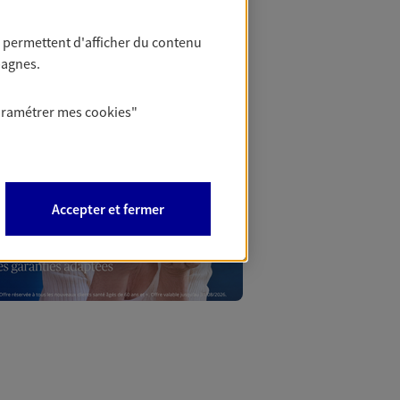
 permettent d'afficher du contenu
Mon Offr
pagnes.
aramétrer mes
cookies
"
Profitez d’une off
nouveaux contrats,
Offre soumise à con
Epargne & Retraite.
Accepter et fermer
PROFITER DE L'OFF