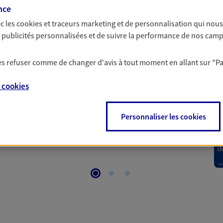
nce
c les
cookies et traceurs
marketing et de personnalisation qui nous
 Santé
es publicités personnalisées et de suivre la performance de nos cam
 les refuser comme de changer d'avis à tout moment en allant sur
"P
 aussi prendre soin de votre santé ? Avec le contrat Ma
 votre budget et situation tout en profitant de –10% sur
e
cookies
et plus ; et si vous êtes un travailleur non salarié.
on sur l’offre et ses conditions.
Personnaliser les cookies