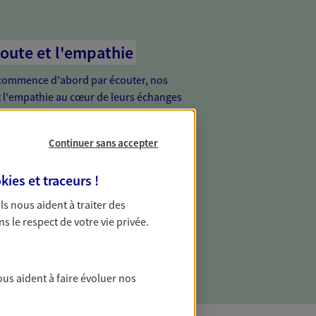
coute et l'empathie
commence d'abord par écouter, nos
 l'empathie au cœur de leurs échanges
re vos besoins et mieux vous soutenir
Continuer sans accepter
de vous, tout simplement
kies et traceurs
!
ur proche de vous, facilement joignable,
 Ils nous aident à traiter des
e relation de proximité est toujours une
ns le respect de votre vie privée.
ous aident à faire évoluer nos