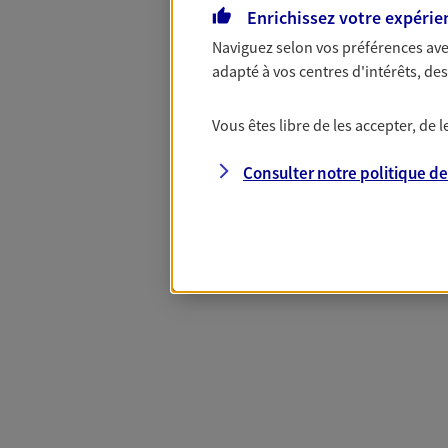
Enrichissez votre expérie
Naviguez selon vos préférences ave
Complémentaire
adapté à vos centres d'intérêts, d
Vous êtes libre de les accepter, de
Et si préserver votre budget, c’était
Santé d’AXA, adaptez vos garanties à
Consulter notre politique d
votre cotisation, si vous avez 60 ans 
Contactez-nous pour plus d’informati