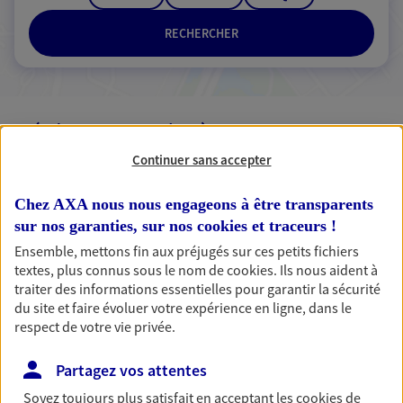
RECHERCHER
3 résultats correspondent à votre
recherche
Passer les
Continuer sans accepter
résultats
Chez AXA nous nous engageons à être transparents
Liste
Carte
sur nos garanties, sur nos
cookies et traceurs
!
Ensemble, mettons fin aux préjugés sur ces petits fichiers
textes, plus connus sous le nom de
cookies
. Ils nous aident à
traiter des informations essentielles pour garantir la sécurité
Helene Gueno
du site et faire évoluer votre expérience en ligne, dans le
respect de votre vie privée.
Mandataire d'Assurance AXA Epargne et
Protection
Partagez vos attentes
44380 Pornichet
Soyez toujours plus satisfait en acceptant les
cookies
de