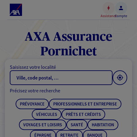
Espace
client
Assistance
Compte
Accéder
au
contenu
AXA Assurance
principal
Accéder
Pornichet
au
pied
Saisissez votre localité
de
page
Précisez votre recherche
PRÉVOYANCE
PROFESSIONNELS ET ENTREPRISE
VÉHICULES
PRÊTS ET CRÉDITS
VOYAGES ET LOISIRS
SANTÉ
HABITATION
ÉPARGNE
RETRAITE
BANQUE