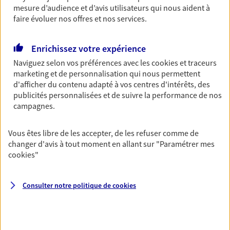
mesure d’audience et d’avis utilisateurs qui nous aident à
06 34 28 88 76
faire évoluer nos offres et nos services.
NOUS CONTACTER
Enrichissez votre expérience
VOIR NOTRE SITE WEB
Naviguez selon vos préférences avec les
cookies et traceurs
marketing et de personnalisation qui nous permettent
d'afficher du contenu adapté à vos centres d'intérêts, des
N° Orias * (orias.fr) : 21000674
publicités personnalisées et de suivre la performance de nos
campagnes.
Arnaud Le Déan
Vous êtes libre de les accepter, de les refuser comme de
changer d'avis à tout moment en allant sur
"Paramétrer mes
Agent Général d'assurance exclusif AXA
cookies
"
France
9 Av Du General De Gaulle, 44380 Pornichet
Consulter notre politique de
cookies
Horaires :
Fermé
Ouvre à 14:00
02 40 61 11 37