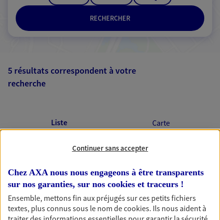
RECHERCHER
5 résultats correspondent à votre
recherche
Passer les
résultats
Liste
Carte
Continuer sans accepter
Benedicte Guerin
Chez AXA nous nous engageons à être transparents
Mandataire d'Assurance AXA Epargne et
sur nos garanties, sur nos
cookies et traceurs
!
Protection
Ensemble, mettons fin aux préjugés sur ces petits fichiers
44210 Pornic
textes, plus connus sous le nom de
cookies
. Ils nous aident à
traiter des informations essentielles pour garantir la sécurité