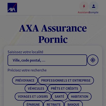
Espace
client
Assistance
Compte
Accéder
au
contenu
AXA Assurance
principal
Accéder
Pornic
au
pied
Saisissez votre localité
de
page
Précisez votre recherche
PRÉVOYANCE
PROFESSIONNELS ET ENTREPRISE
VÉHICULES
PRÊTS ET CRÉDITS
VOYAGES ET LOISIRS
SANTÉ
HABITATION
ÉPARGNE
RETRAITE
BANQUE