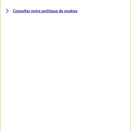
Consulter notre politique de
cookies
Eric Bourreau
Conseiller AXA Epargne et Protection
44210 Pornic
NOUS CONTACTER
VOIR NOTRE SITE WEB
Chollet Sarah
Agent général d'assurance exclusif AXA