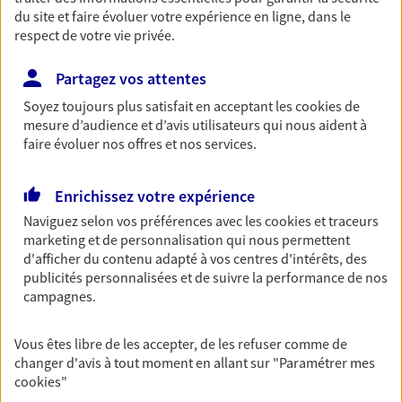
du site et faire évoluer votre expérience en ligne, dans le
06 84 16 12 36
respect de votre vie privée.
NOUS CONTACTER
Partagez vos attentes
Soyez toujours plus satisfait en acceptant les
cookies
de
VOIR NOTRE SITE WEB
mesure d’audience et d’avis utilisateurs qui nous aident à
faire évoluer nos offres et nos services.
N° Orias * (orias.fr) : 13003781
Enrichissez votre expérience
Naviguez selon vos préférences avec les
cookies et traceurs
marketing et de personnalisation qui nous permettent
Théodore Mercier
d'afficher du contenu adapté à vos centres d'intérêts, des
Conseiller AXA Epargne et Protection
publicités personnalisées et de suivre la performance de nos
campagnes.
44210 Pornic
Vous êtes libre de les accepter, de les refuser comme de
NOUS CONTACTER
changer d'avis à tout moment en allant sur
"Paramétrer mes
cookies
"
VOIR NOTRE SITE WEB