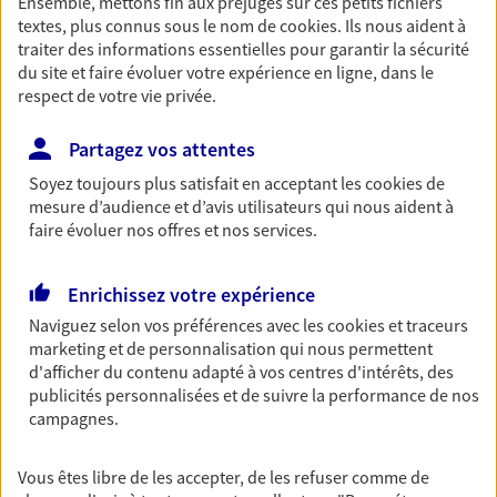
Ensemble, mettons fin aux préjugés sur ces petits fichiers
textes, plus connus sous le nom de
cookies
. Ils nous aident à
Découvrir les offres Épargne
traiter des informations essentielles pour garantir la sécurité
du site et faire évoluer votre expérience en ligne, dans le
respect de votre vie privée.
Retraite
Préparez sereinement ce nouveau chapitre de
Partagez vos attentes
votre vie avec les conseils d'un expert. Découvrez
notre solution PER (Plan Epargne Retraite)
Soyez toujours plus satisfait en acceptant les
cookies
de
spécialement conçue pour la retraite.
mesure d’audience et d’avis utilisateurs qui nous aident à
faire évoluer nos offres et nos services.
Découvrir l'offre Retraite
Enrichissez votre expérience
Prévoyance
Naviguez selon vos préférences avec les
cookies et traceurs
marketing et de personnalisation qui nous permettent
Pour un avenir serein, assurez-vous avec notre
d'afficher du contenu adapté à vos centres d'intérêts, des
contrat prévoyance. Préservez vos proches en cas
publicités personnalisées et de suivre la performance de nos
d'accident ou de maladie en optant pour les
campagnes.
garanties incapacité temporaire totale de travail,
invalidité ou de décès.
Vous êtes libre de les accepter, de les refuser comme de
Découvrir l'offre Prévoyance