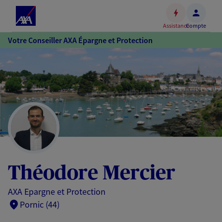
Espace
client
Assistance
Compte
Accéder
Votre Conseiller AXA Épargne et Protection
au
contenu
principal
Accéder
au
pied
de
page
Théodore Mercier
AXA Epargne et Protection
Pornic (44)