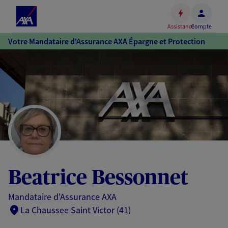
Espace
client
Assistance
Compte
Accéder
Votre Mandataire d'Assurance AXA Épargne et Protection
au
contenu
principal
Accéder
au
pied
de
page
Beatrice Bessonnet
Mandataire d'Assurance AXA
La Chaussee Saint Victor (41)