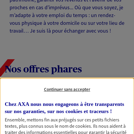
proches en cas d’imprévus... Où que vous soyez, je
m’adapte à votre emploi du temps : un rendez-
vous physique à votre domicile ou sur votre lieu de
travail… Je suis là pour échanger avec vous !
Nos offres phares
Continuer sans accepter
Épargne
Réalisez vos projets grâce à votre épargne : achat
Chez AXA nous nous engageons à être transparents
immobilier, études des enfants ou voyage autour
sur nos garanties, sur nos
cookies et traceurs
!
du monde… Épargnez à votre rythme et
Ensemble, mettons fin aux préjugés sur ces petits fichiers
simplement, selon votre profil.
textes, plus connus sous le nom de
cookies
. Ils nous aident à
traiter des informations essentielles pour garantir la sécurité