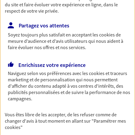
du site et faire évoluer votre expérience en ligne, dans le
Retraite
respect de votre vie privée.
Préparez sereinement ce nouveau chapitre de
votre vie avec les conseils d'un expert. Découvrez
Partagez vos attentes
notre solution PER (Plan Epargne Retraite)
Soyez toujours plus satisfait en acceptant les
cookies
de
spécialement conçue pour la retraite.
mesure d’audience et d’avis utilisateurs qui nous aident à
faire évoluer nos offres et nos services.
Santé
Couvrez vos dépenses de santé ainsi que celles de
Enrichissez votre expérience
votre famille avec la complémentaire santé qui
Naviguez selon vos préférences avec les
cookies et traceurs
vous ressemble.
marketing et de personnalisation qui nous permettent
d'afficher du contenu adapté à vos centres d'intérêts, des
publicités personnalisées et de suivre la performance de nos
Prévoyance
campagnes.
Pour un avenir serein, assurez-vous avec notre
contrat prévoyance. Préservez vos proches en cas
Vous êtes libre de les accepter, de les refuser comme de
d'accident ou de maladie en optant pour les
changer d'avis à tout moment en allant sur
"Paramétrer mes
garanties incapacité temporaire totale de travail,
cookies
"
invalidité ou de décès.