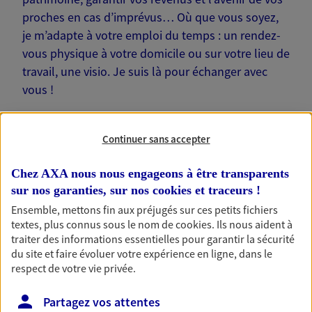
proches en cas d’imprévus… Où que vous soyez,
je m’adapte à votre emploi du temps : un rendez-
vous physique à votre domicile ou sur votre lieu de
travail, une visio. Je suis là pour échanger avec
vous !
Continuer sans accepter
Chez AXA nous nous engageons à être transparents
Nos offres phares
sur nos garanties, sur nos
cookies et traceurs
!
Ensemble, mettons fin aux préjugés sur ces petits fichiers
textes, plus connus sous le nom de
cookies
. Ils nous aident à
traiter des informations essentielles pour garantir la sécurité
Épargne
du site et faire évoluer votre expérience en ligne, dans le
Réalisez vos projets grâce à votre épargne : achat
respect de votre vie privée.
immobilier, études des enfants ou voyage autour
du monde… Épargnez à votre rythme et
Partagez vos attentes
simplement, selon votre profil.