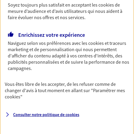
Soyez toujours plus satisfait en acceptant les
cookies
de
Découvrir les offres Épargne
mesure d’audience et d’avis utilisateurs qui nous aident à
faire évoluer nos offres et nos services.
Retraite
Enrichissez votre expérience
Préparez sereinement ce nouveau chapitre de
votre vie avec les conseils d'un expert. Découvrez
Naviguez selon vos préférences avec les
cookies et traceurs
notre solution PER (Plan Epargne Retraite)
marketing et de personnalisation qui nous permettent
spécialement conçue pour la retraite.
d'afficher du contenu adapté à vos centres d'intérêts, des
publicités personnalisées et de suivre la performance de nos
Découvrir l'offre Retraite
campagnes.
Vous êtes libre de les accepter, de les refuser comme de
Prévoyance
changer d'avis à tout moment en allant sur
"Paramétrer mes
Pour un avenir serein, assurez-vous avec notre
cookies
"
contrat prévoyance. Préservez vos proches en cas
d'accident ou de maladie en optant pour les
garanties incapacité temporaire totale de travail,
Consulter notre politique de
cookies
invalidité ou de décès.
Découvrir l'offre Prévoyance