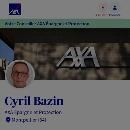
Espace
client
Assistance
Compte
Accéder
Votre Conseiller AXA Épargne et Protection
au
contenu
principal
Accéder
au
pied
de
page
Cyril Bazin
AXA Epargne et Protection
Montpellier (34)