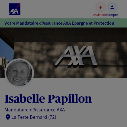
Espace
client
Assistance
Compte
Accéder
Votre Mandataire d'Assurance AXA Épargne et Protection
au
contenu
principal
Accéder
au
pied
de
page
Isabelle Papillon
Mandataire d'Assurance AXA
La Ferte Bernard (72)