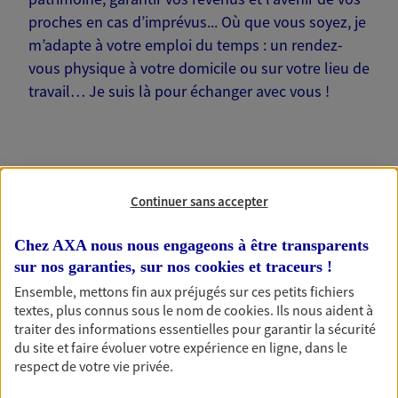
proches en cas d’imprévus... Où que vous soyez, je
m’adapte à votre emploi du temps : un rendez-
vous physique à votre domicile ou sur votre lieu de
travail… Je suis là pour échanger avec vous !
Nos offres phares
Continuer sans accepter
Chez AXA nous nous engageons à être transparents
sur nos garanties, sur nos
cookies et traceurs
!
Épargne
Ensemble, mettons fin aux préjugés sur ces petits fichiers
Réalisez vos projets grâce à votre épargne : achat
textes, plus connus sous le nom de
cookies
. Ils nous aident à
immobilier, études des enfants ou voyage autour
traiter des informations essentielles pour garantir la sécurité
du monde… Épargnez à votre rythme et
du site et faire évoluer votre expérience en ligne, dans le
simplement, selon votre profil.
respect de votre vie privée.