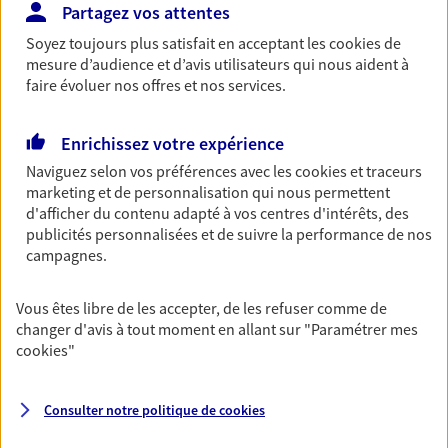
Partagez vos attentes
Retraite
Soyez toujours plus satisfait en acceptant les
cookies
de
Préparez sereinement ce nouveau chapitre de
mesure d’audience et d’avis utilisateurs qui nous aident à
votre vie avec les conseils d'un expert. Découvrez
faire évoluer nos offres et nos services.
notre solution PER (Plan Epargne Retraite)
spécialement conçue pour la retraite.
Enrichissez votre expérience
Naviguez selon vos préférences avec les
cookies et traceurs
Santé
marketing et de personnalisation qui nous permettent
Couvrez vos dépenses de santé ainsi que celles de
d'afficher du contenu adapté à vos centres d'intérêts, des
votre famille avec la complémentaire santé qui
publicités personnalisées et de suivre la performance de nos
vous ressemble.
campagnes.
Vous êtes libre de les accepter, de les refuser comme de
Prévoyance
changer d'avis à tout moment en allant sur
"Paramétrer mes
Pour un avenir serein, assurez-vous avec notre
cookies
"
contrat prévoyance. Préservez vos proches en cas
d'accident ou de maladie en optant pour les
garanties incapacité temporaire totale de travail,
Consulter notre politique de
cookies
invalidité ou de décès.