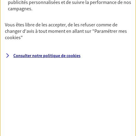
garanties incapacité temporaire totale de travail,
publicités personnalisées et de suivre la performance de nos
invalidité ou de décès.
campagnes.
Vous êtes libre de les accepter, de les refuser comme de
VOIR TOUTES NOS OFFRES
changer d'avis à tout moment en allant sur
"Paramétrer mes
cookies
"
Consulter notre politique de
cookies
Nos expertises
Vous accompagner dans la
durée et la confiance
Vous accompagner dans vos projets de vie tout
au long de votre vie, c'est ainsi que nous
concevons notre métier : dans la confiance et la
proximité. C'est en apprenant à vous connaître