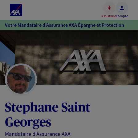
Espace
client
Assistance
Compte
Accéder
Votre Mandataire d'Assurance AXA Épargne et Protection
au
contenu
principal
Accéder
au
pied
de
page
Stephane Saint
Georges
Mandataire d'Assurance AXA