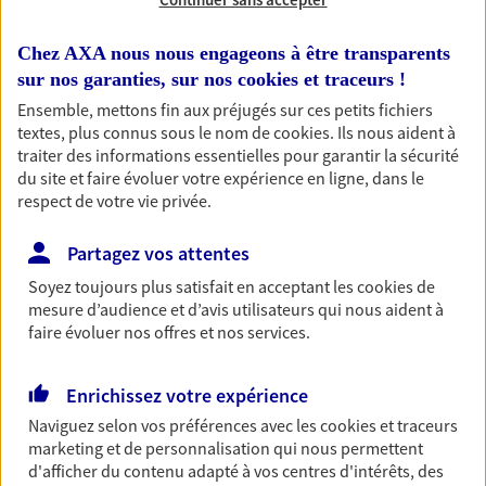
simplement, selon votre profil.
Chez AXA nous nous engageons à être transparents
Retraite
sur nos garanties, sur nos
cookies et traceurs
!
Ensemble, mettons fin aux préjugés sur ces petits fichiers
Préparez sereinement ce nouveau chapitre de
textes, plus connus sous le nom de
cookies
. Ils nous aident à
votre vie avec les conseils d'un expert. Découvrez
traiter des informations essentielles pour garantir la sécurité
notre solution PER (Plan Epargne Retraite)
du site et faire évoluer votre expérience en ligne, dans le
spécialement conçue pour la retraite.
respect de votre vie privée.
Santé
Partagez vos attentes
Couvrez vos dépenses de santé ainsi que celles de
Soyez toujours plus satisfait en acceptant les
cookies
de
votre famille avec la complémentaire santé qui
mesure d’audience et d’avis utilisateurs qui nous aident à
vous ressemble.
faire évoluer nos offres et nos services.
Prévoyance
Enrichissez votre expérience
Pour un avenir serein, assurez-vous avec notre
Naviguez selon vos préférences avec les
cookies et traceurs
contrat prévoyance. Préservez vos proches en cas
marketing et de personnalisation qui nous permettent
d'accident ou de maladie en optant pour les
d'afficher du contenu adapté à vos centres d'intérêts, des