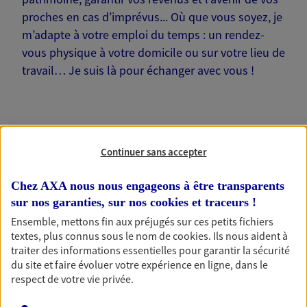
proches en cas d’imprévus... Où que vous soyez, je
m’adapte à votre emploi du temps : un rendez-
vous physique à votre domicile ou sur votre lieu de
travail… Je suis là pour échanger avec vous !
Continuer sans accepter
Nos offres phares
Chez AXA nous nous engageons à être transparents
sur nos garanties, sur nos
cookies et traceurs
!
Épargne
Ensemble, mettons fin aux préjugés sur ces petits fichiers
textes, plus connus sous le nom de
cookies
. Ils nous aident à
Réalisez vos projets grâce à votre épargne : achat
traiter des informations essentielles pour garantir la sécurité
immobilier, études des enfants ou voyage autour
du site et faire évoluer votre expérience en ligne, dans le
du monde… Épargnez à votre rythme et
respect de votre vie privée.
simplement, selon votre profil.