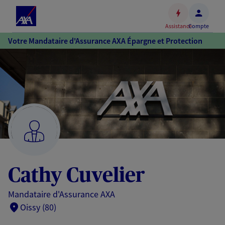
Espace
client
Assistance
Compte
Accéder
Votre Mandataire d'Assurance AXA Épargne et Protection
au
contenu
principal
Accéder
au
pied
de
page
Cathy Cuvelier
Mandataire d'Assurance AXA
Oissy (80)