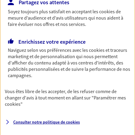
Partagez vos attentes
Retraite
Soyez toujours plus satisfait en acceptant les
cookies
de
Préparez sereinement ce nouveau chapitre de
mesure d’audience et d’avis utilisateurs qui nous aident à
votre vie avec les conseils d'un expert. Découvrez
faire évoluer nos offres et nos services.
notre solution PER (Plan Epargne Retraite)
spécialement conçue pour la retraite.
Enrichissez votre expérience
Naviguez selon vos préférences avec les
cookies et traceurs
Santé
marketing et de personnalisation qui nous permettent
d'afficher du contenu adapté à vos centres d'intérêts, des
Couvrez vos dépenses de santé ainsi que celles de
publicités personnalisées et de suivre la performance de nos
votre famille avec la complémentaire santé qui
campagnes.
vous ressemble.
Vous êtes libre de les accepter, de les refuser comme de
Prévoyance
changer d'avis à tout moment en allant sur
"Paramétrer mes
Pour un avenir serein, assurez-vous avec notre
cookies
"
contrat prévoyance. Préservez vos proches en cas
d'accident ou de maladie en optant pour les
garanties incapacité temporaire totale de travail,
Consulter notre politique de
cookies
invalidité ou de décès.