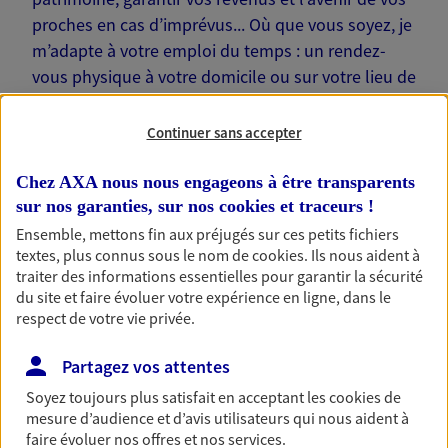
proches en cas d’imprévus... Où que vous soyez, je
m’adapte à votre emploi du temps : un rendez-
vous physique à votre domicile ou sur votre lieu de
travail… Je suis là pour échanger avec vous !
Continuer sans accepter
Chez AXA nous nous engageons à être transparents
sur nos garanties, sur nos
cookies et traceurs
!
Nos offres phares
Ensemble, mettons fin aux préjugés sur ces petits fichiers
textes, plus connus sous le nom de
cookies
. Ils nous aident à
traiter des informations essentielles pour garantir la sécurité
du site et faire évoluer votre expérience en ligne, dans le
Épargne
respect de votre vie privée.
Réalisez vos projets grâce à votre épargne : achat
Partagez vos attentes
immobilier, études des enfants ou voyage autour
du monde… Épargnez à votre rythme et
Soyez toujours plus satisfait en acceptant les
cookies
de
simplement, selon votre profil.
mesure d’audience et d’avis utilisateurs qui nous aident à
faire évoluer nos offres et nos services.