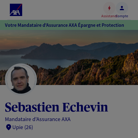
Espace
client
Assistance
Compte
Accéder
Votre Mandataire d'Assurance AXA Épargne et Protection
au
contenu
principal
Accéder
au
pied
de
page
Sebastien Echevin
Mandataire d'Assurance AXA
Upie (26)