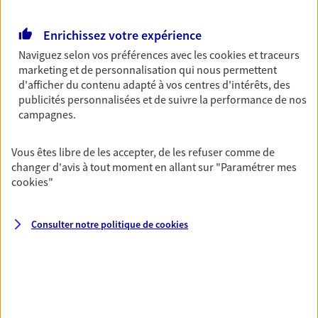
Retraite
Enrichissez votre expérience
Préparez sereinement ce nouveau chapitre de
votre vie avec les conseils d'un expert. Découvrez
Naviguez selon vos préférences avec les
cookies et traceurs
notre solution PER (Plan Epargne Retraite)
marketing et de personnalisation qui nous permettent
spécialement conçue pour la retraite.
d'afficher du contenu adapté à vos centres d'intérêts, des
publicités personnalisées et de suivre la performance de nos
campagnes.
Santé
Couvrez vos dépenses de santé ainsi que celles de
Vous êtes libre de les accepter, de les refuser comme de
votre famille avec la complémentaire santé qui
changer d'avis à tout moment en allant sur
"Paramétrer mes
vous ressemble.
cookies
"
Prévoyance
Consulter notre politique de
cookies
Pour un avenir serein, assurez-vous avec notre
contrat prévoyance. Préservez vos proches en cas
d'accident ou de maladie en optant pour les
garanties incapacité temporaire totale de travail,
invalidité ou de décès.