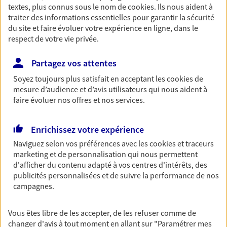
textes, plus connus sous le nom de
cookies
. Ils nous aident à
Retraite
traiter des informations essentielles pour garantir la sécurité
Préparez sereinement ce nouveau chapitre de
du site et faire évoluer votre expérience en ligne, dans le
votre vie avec les conseils d'un expert. Découvrez
respect de votre vie privée.
notre solution PER (Plan Epargne Retraite)
spécialement conçue pour la retraite.
Partagez vos attentes
Soyez toujours plus satisfait en acceptant les
cookies
de
mesure d’audience et d’avis utilisateurs qui nous aident à
Santé
faire évoluer nos offres et nos services.
Couvrez vos dépenses de santé ainsi que celles de
votre famille avec la complémentaire santé qui
vous ressemble.
Enrichissez votre expérience
Naviguez selon vos préférences avec les
cookies et traceurs
marketing et de personnalisation qui nous permettent
Prévoyance
d'afficher du contenu adapté à vos centres d'intérêts, des
Pour un avenir serein, assurez-vous avec notre
publicités personnalisées et de suivre la performance de nos
contrat prévoyance. Préservez vos proches en cas
campagnes.
d'accident ou de maladie en optant pour les
garanties incapacité temporaire totale de travail,
Vous êtes libre de les accepter, de les refuser comme de
invalidité ou de décès.
changer d'avis à tout moment en allant sur
"Paramétrer mes