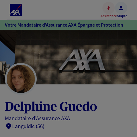
Espace
client
Assistance
Compte
Accéder
Votre Mandataire d'Assurance AXA Épargne et Protection
au
contenu
principal
Accéder
au
pied
de
page
Delphine Guedo
Mandataire d'Assurance AXA
Languidic (56)