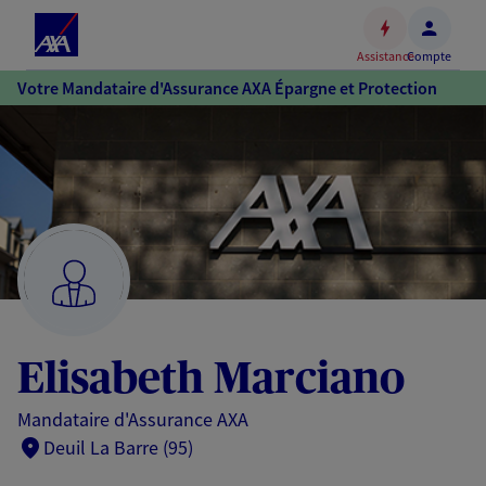
Espace
client
Assistance
Compte
Accéder
Votre Mandataire d'Assurance AXA Épargne et Protection
au
contenu
principal
Accéder
au
pied
de
page
Elisabeth Marciano
Mandataire d'Assurance AXA
Deuil La Barre (95)