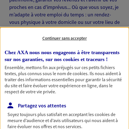
proches en cas d’imprévus... Où que vous soyez, je
m’adapte à votre emploi du temps : un rendez-
vous physique à votre domicile ou sur votre lieu de
travail… Je suis là pour échanger avec vous !
Continuer sans accepter
Chez AXA nous nous engageons à être transparents
sur nos garanties, sur nos
cookies et traceurs
!
Nos offres phares
Ensemble, mettons fin aux préjugés sur ces petits fichiers
textes, plus connus sous le nom de
cookies
. Ils nous aident à
traiter des informations essentielles pour garantir la sécurité
du site et faire évoluer votre expérience en ligne, dans le
Épargne
respect de votre vie privée.
Réalisez vos projets grâce à votre épargne : achat
Partagez vos attentes
immobilier, études des enfants ou voyage autour
du monde… Épargnez à votre rythme et
Soyez toujours plus satisfait en acceptant les
cookies
de
simplement, selon votre profil.
mesure d’audience et d’avis utilisateurs qui nous aident à
faire évoluer nos offres et nos services.