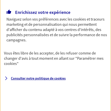
Retraite
Enrichissez votre expérience
Préparez sereinement ce nouveau chapitre de
votre vie avec les conseils d'un expert. Découvrez
Naviguez selon vos préférences avec les
cookies et traceurs
notre solution PER (Plan Epargne Retraite)
marketing et de personnalisation qui nous permettent
spécialement conçue pour la retraite.
d'afficher du contenu adapté à vos centres d'intérêts, des
publicités personnalisées et de suivre la performance de nos
campagnes.
Santé
Couvrez vos dépenses de santé ainsi que celles de
Vous êtes libre de les accepter, de les refuser comme de
votre famille avec la complémentaire santé qui
changer d'avis à tout moment en allant sur
"Paramétrer mes
vous ressemble.
cookies
"
Prévoyance
Consulter notre politique de
cookies
Pour un avenir serein, assurez-vous avec notre
contrat prévoyance. Préservez vos proches en cas
d'accident ou de maladie en optant pour les
garanties incapacité temporaire totale de travail,
invalidité ou de décès.