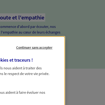
coute et l'empathie
commence d'abord par écouter, nos
 l'empathie au cœur de leurs échanges
re vos besoins et mieux vous soutenir
Continuer sans accepter
kies et traceurs
!
 Ils nous aident à traiter des
ns le respect de votre vie privée.
t Protection
ous aident à faire évoluer nos