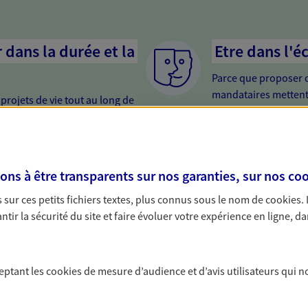
dans la durée et la
Etre dans l'é
Parce que proposer 
mandataires mettent
rojets de vie tout au long de
pour mieux comprend
us concevons notre métier : dans
en cas de difficultés.
 C'est en apprenant à vous
s de meilleures solutions.
s à être transparents sur nos garanties, sur nos
coo
sur ces petits fichiers textes, plus connus sous le nom de
cookies
.
tir la sécurité du site et faire évoluer votre expérience en ligne, da
solutions AXA Épargne e
ceptant les
cookies
de mesure d’audience et d’avis utilisateurs qui n