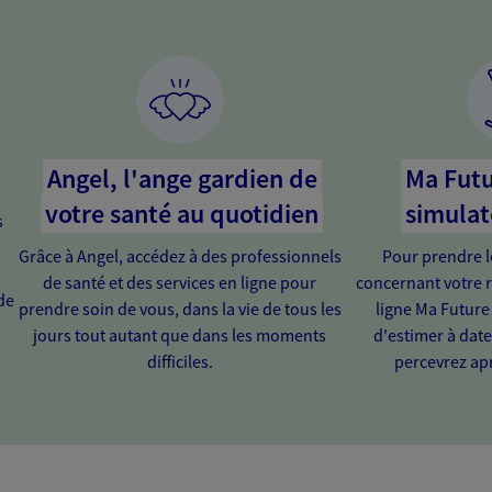
Angel, l'ange gardien de
Ma Futu
votre santé au quotidien
simulat
s
Grâce à Angel, accédez à des professionnels
Pour prendre l
de santé et des services en ligne pour
concernant votre r
de
prendre soin de vous, dans la vie de tous les
ligne Ma Future
jours tout autant que dans les moments
d'estimer à dat
difficiles.
percevrez apr