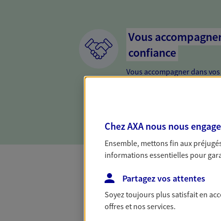
Vous accompagner 
confiance
Vous accompagner dans vos p
votre vie, c'est ainsi que no
la confiance et la proximité.
connaître que nous proposon
Chez AXA nous nous engageon
Ensemble, mettons fin aux préjugés 
informations essentielles pour garan
Partagez vos attentes
Toutes nos 
Soyez toujours plus satisfait en ac
offres et nos services.