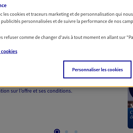
nce
c les
cookies et traceurs
marketing et de personnalisation qui nous
es publicités personnalisées et de suivre la performance de nos cam
 les refuser comme de changer d'avis à tout moment en allant sur
"P
 Santé
e
cookies
 aussi prendre soin de votre santé ? Avec le contrat Ma
Personnaliser les cookies
 votre budget et situation tout en profitant de –10% sur
et plus ; et si vous êtes un travailleur non salarié.
on sur l’offre et ses conditions.