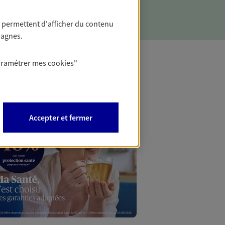
 permettent d'afficher du contenu
pagnes.
aramétrer mes
cookies
"
Mon Offr
Profitez d’une off
Accepter et fermer
nouveaux contrats,
Offre soumise à con
Epargne & Retraite.
PROFITEZ DE L'OFF