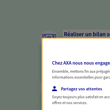
Réaliser un bilan 
de votre situation
Parce qu'avant de définir une 
d'établir un bon diagnosti
Chez AXA nous nous engageon
dresser un bilan complet de 
solide pour vous formuler de
Ensemble, mettons fin aux préjugés 
besoins.
informations essentielles pour garan
Vous protéger et 
face aux aléas de l
Partagez vos attentes
Soyez toujours plus satisfait en ac
Avec nos solutions de prévo
offres et nos services.
et protégez vos proches en ca