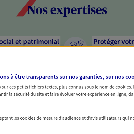
Nos expertises
social et patrimonial
Protéger votr
votre vie pri
stratégie, il est nécessaire
Nous sommes à votre
c, nous vous accompagnons pour
solutions assurantiel
s à être transparents sur nos garanties, sur nos
coo
votre situation. Une analyse
activité, mais aussi l
s conseils cohérents avec vos
interlocuteur pour t
sur ces petits fichiers textes, plus connus sous le nom de
cookies
.
tir la sécurité du site et faire évoluer votre expérience en ligne, da
protéger vos proches
Anticiper et 
a vie
Il n'est jamais ni tro
ceptant les
cookies
de mesure d’audience et d’avis utilisateurs qui n
retraite. Nous vous a
yance, sécurisez vos ressources
maintenir votre quali
s d'accident, d'invalidité,
nouvelle étape : PER,