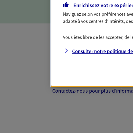
d'incapacité ou de décès.
Enrichissez votre expérie
Naviguez selon vos préférences ave
adapté à vos centres d'intérêts, d
Vous êtes libre de les accepter, de
Complémentaire
Consulter notre politique d
Et si préserver votre budget, c’était
Santé d’AXA, adaptez vos garanties à
votre cotisation, si vous avez 60 ans 
Contactez-nous pour plus d’informati