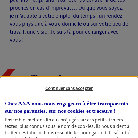
proches en cas d’imprévus… Où que vous soyez,
je m’adapte à votre emploi du temps : un rendez-
vous physique à votre domicile ou sur votre lieu de
travail, une visio. Je suis là pour échanger avec
vous !
Nos offres phares
Continuer sans accepter
Chez AXA nous nous engageons à être transparents
Épargne
sur nos garanties, sur nos
cookies et traceurs
!
Réalisez vos projets grâce à votre épargne : achat
Ensemble, mettons fin aux préjugés sur ces petits fichiers
immobilier, études des enfants ou voyage autour
textes, plus connus sous le nom de
cookies
. Ils nous aident à
du monde… Épargnez à votre rythme et
traiter des informations essentielles pour garantir la sécurité
simplement, selon votre profil.