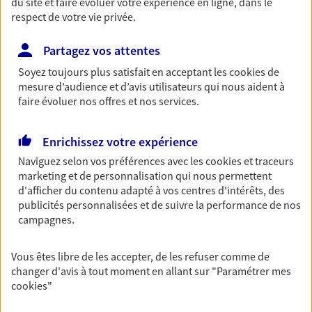
du site et faire évoluer votre expérience en ligne, dans le
respect de votre vie privée.
Découvrir les offres Épargne
Partagez vos attentes
Retraite
Soyez toujours plus satisfait en acceptant les
cookies
de
Préparez sereinement ce nouveau chapitre de
mesure d’audience et d’avis utilisateurs qui nous aident à
votre vie avec les conseils d'un expert. Découvrez
faire évoluer nos offres et nos services.
notre solution PER (Plan Epargne Retraite)
spécialement conçue pour la retraite.
Enrichissez votre expérience
Découvrir l'offre Retraite
Naviguez selon vos préférences avec les
cookies et traceurs
marketing et de personnalisation qui nous permettent
d'afficher du contenu adapté à vos centres d'intérêts, des
Prévoyance
publicités personnalisées et de suivre la performance de nos
Pour un avenir serein, assurez-vous avec notre
campagnes.
contrat prévoyance. Préservez vos proches en cas
d'accident ou de maladie en optant pour les
Vous êtes libre de les accepter, de les refuser comme de
garanties incapacité temporaire totale de travail,
changer d'avis à tout moment en allant sur
"Paramétrer mes
invalidité ou de décès.
cookies
"
Découvrir l'offre Prévoyance