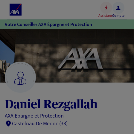
Espace
client
Assistance
Compte
Accéder
Votre Conseiller AXA Épargne et Protection
au
contenu
principal
Accéder
au
pied
de
page
Daniel Rezgallah
AXA Epargne et Protection
Castelnau De Medoc (33)