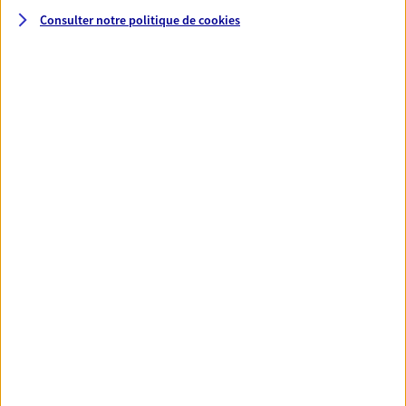
Consulter notre politique de
cookies
Santé
Couvrez vos dépenses de santé ainsi que celles de
votre famille avec la complémentaire santé qui
vous ressemble.
Découvrir l'offre Santé
VOIR TOUTES NOS OFFRES
Nos expertises
Réaliser un bilan social et