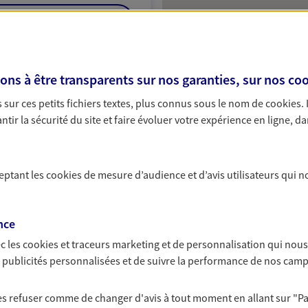
NOUS CONTACTER
ITE WEB
s à être transparents sur nos garanties, sur nos
coo
sur ces petits fichiers textes, plus connus sous le nom de
cookies
.
tir la sécurité du site et faire évoluer votre expérience en ligne, da
h
Protection
ceptant les
cookies
de mesure d’audience et d’avis utilisateurs qui n
nce
NOUS CONTACTER
c les
cookies et traceurs
marketing et de personnalisation qui nous
ITE WEB
es publicités personnalisées et de suivre la performance de nos cam
 les refuser comme de changer d'avis à tout moment en allant sur
"P