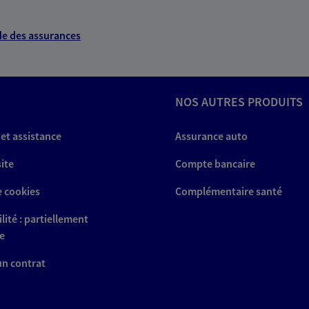
e des assurances
NOUS CONTACTER
ITE WEB
NOS AUTRES PRODUITS
 et assistance
Assurance auto
site
Compte bancaire
e cookies
Complémentaire santé
lité : partiellement
e
 un contrat