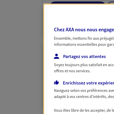
06 03 55 85 66
VOIR NOTRE S
Chez AXA nous nous engageon
N° Orias * (orias.fr) : 12068769
Ensemble, mettons fin aux préjugés 
informations essentielles pour garan
Daniel Rezgalla
Partagez vos attentes
Conseiller AXA Epargne et 
Soyez toujours plus satisfait en ac
33480 Castelnau De Medoc
offres et nos services.
Enrichissez votre expérie
07 86 40 00 54
Naviguez selon vos préférences ave
VOIR NOTRE S
adapté à vos centres d'intérêts, d
Vous êtes libre de les accepter, de