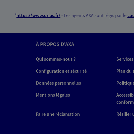
Ouvre le 10 août à 09:00
*
https://www.orias.fr/
- Les agents AXA sont régis par le
cod
05 56 58 19 19
VOIR NOTRE S
À PROPOS D'AXA
N° Orias * (orias.fr) : 20003520
Qui sommes-nous ?
Services
Configuration et sécurité
Plan du 
Données personnelles
Politiqu
Mentions légales
Accessibi
conform
Faire une réclamation
Résilier