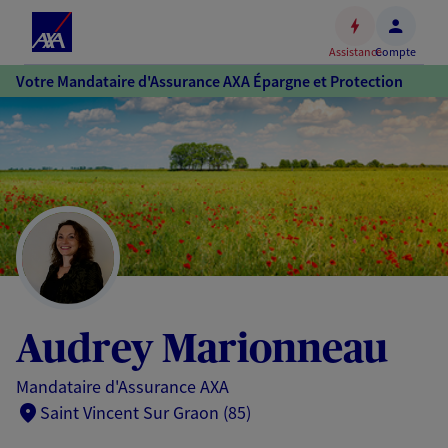
Espace
client
Assistance
Compte
Accéder
Votre Mandataire d'Assurance AXA Épargne et Protection
au
contenu
principal
Accéder
au
pied
de
page
Audrey Marionneau
Mandataire d'Assurance AXA
Saint Vincent Sur Graon (85)