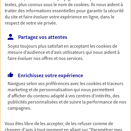
textes, plus connus sous le nom de
cookies
. Ils nous aident à
Retraite
traiter des informations essentielles pour garantir la sécurité
Préparez sereinement ce nouveau chapitre de
du site et faire évoluer votre expérience en ligne, dans le
votre vie avec les conseils d'un expert. Découvrez
respect de votre vie privée.
notre solution PER (Plan Epargne Retraite)
spécialement conçue pour la retraite.
Partagez vos attentes
Soyez toujours plus satisfait en acceptant les
cookies
de
mesure d’audience et d’avis utilisateurs qui nous aident à
Santé
faire évoluer nos offres et nos services.
Couvrez vos dépenses de santé ainsi que celles de
votre famille avec la complémentaire santé qui
vous ressemble.
Enrichissez votre expérience
Naviguez selon vos préférences avec les
cookies et traceurs
marketing et de personnalisation qui nous permettent
Prévoyance
d'afficher du contenu adapté à vos centres d'intérêts, des
Pour un avenir serein, assurez-vous avec notre
publicités personnalisées et de suivre la performance de nos
contrat prévoyance. Préservez vos proches en cas
campagnes.
d'accident ou de maladie en optant pour les
garanties incapacité temporaire totale de travail,
Vous êtes libre de les accepter, de les refuser comme de
invalidité ou de décès.
changer d'avis à tout moment en allant sur
"Paramétrer mes