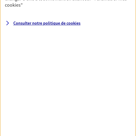
cookies
"
VOIR TOUTES NOS OFFRES
Consulter notre politique de
cookies
Nos expertises
Vous accompagner dans la
durée et la confiance
Vous accompagner dans vos projets de vie tout
au long de votre vie, c'est ainsi que nous
concevons notre métier : dans la confiance et la
proximité. C'est en apprenant à vous connaître
que nous proposons de meilleures solutions.
Etre dans l'écoute et