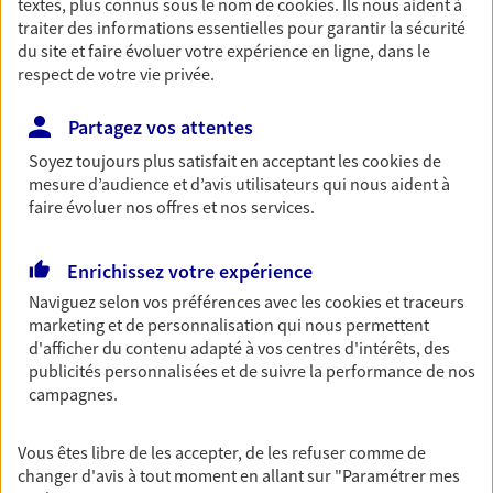
textes, plus connus sous le nom de
cookies
. Ils nous aident à
Retraite
traiter des informations essentielles pour garantir la sécurité
du site et faire évoluer votre expérience en ligne, dans le
Préparez sereinement ce nouveau chapitre de
respect de votre vie privée.
votre vie avec les conseils d'un expert. Découvrez
notre solution PER (Plan Epargne Retraite)
Partagez vos attentes
spécialement conçue pour la retraite.
Soyez toujours plus satisfait en acceptant les
cookies
de
mesure d’audience et d’avis utilisateurs qui nous aident à
Santé
faire évoluer nos offres et nos services.
Couvrez vos dépenses de santé ainsi que celles de
votre famille avec la complémentaire santé qui
Enrichissez votre expérience
vous ressemble.
Naviguez selon vos préférences avec les
cookies et traceurs
marketing et de personnalisation qui nous permettent
Prévoyance
d'afficher du contenu adapté à vos centres d'intérêts, des
publicités personnalisées et de suivre la performance de nos
Pour un avenir serein, assurez-vous avec notre
campagnes.
contrat prévoyance. Préservez vos proches en cas
d'accident ou de maladie en optant pour les
garanties incapacité temporaire totale de travail,
Vous êtes libre de les accepter, de les refuser comme de
invalidité ou de décès.
changer d'avis à tout moment en allant sur
"Paramétrer mes