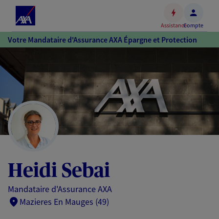
Espace
client
Assistance
Compte
Accéder
Votre Mandataire d'Assurance AXA Épargne et Protection
au
contenu
principal
Accéder
au
pied
de
page
Heidi Sebai
Mandataire d'Assurance AXA
Mazieres En Mauges (49)