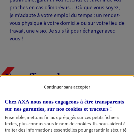
proches en cas d’imprévus… Où que vous soyez,
je m’adapte à votre emploi du temps : un rendez-
vous physique à votre domicile ou sur votre lieu de
travail, une visio. Je suis là pour échanger avec
vous !
Nos offres phares
Continuer sans accepter
Chez AXA nous nous engageons à être transparents
Épargne
sur nos garanties, sur nos
cookies et traceurs
!
Réalisez vos projets grâce à votre épargne : achat
Ensemble, mettons fin aux préjugés sur ces petits fichiers
immobilier, études des enfants ou voyage autour
textes, plus connus sous le nom de
cookies
. Ils nous aident à
du monde… Épargnez à votre rythme et
traiter des informations essentielles pour garantir la sécurité
simplement, selon votre profil.