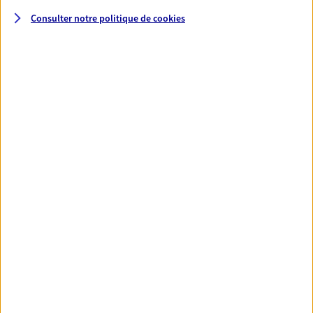
Consulter notre politique de
cookies
Santé
Couvrez vos dépenses de santé ainsi que celles de
votre famille avec la complémentaire santé qui
vous ressemble.
Découvrir l'offre Santé
VOIR TOUTES NOS OFFRES
Nos expertises
Réaliser un bilan social et