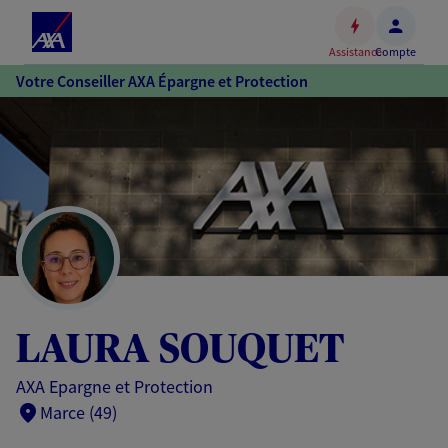
Espace
client
Assistance
Compte
Accéder
Votre Conseiller AXA Épargne et Protection
au
contenu
principal
Accéder
au
pied
de
page
LAURA SOUQUET
AXA Epargne et Protection
Marce (49)