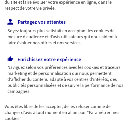
du site et faire évoluer votre expérience en ligne, dans le
Découvrir les offres Épargne
respect de votre vie privée.
Partagez vos attentes
Retraite
Soyez toujours plus satisfait en acceptant les
cookies
de
Préparez sereinement ce nouveau chapitre de
mesure d’audience et d’avis utilisateurs qui nous aident à
votre vie avec les conseils d'un expert. Découvrez
faire évoluer nos offres et nos services.
notre solution PER (Plan Epargne Retraite)
spécialement conçue pour la retraite.
Enrichissez votre expérience
Découvrir l'offre Retraite
Naviguez selon vos préférences avec les
cookies et traceurs
marketing et de personnalisation qui nous permettent
d'afficher du contenu adapté à vos centres d'intérêts, des
Prévoyance
publicités personnalisées et de suivre la performance de nos
Pour un avenir serein, assurez-vous avec notre
campagnes.
contrat prévoyance. Préservez vos proches en cas
d'accident ou de maladie en optant pour les
Vous êtes libre de les accepter, de les refuser comme de
garanties incapacité temporaire totale de travail,
changer d'avis à tout moment en allant sur
"Paramétrer mes
invalidité ou de décès.
cookies
"
Découvrir l'offre Prévoyance